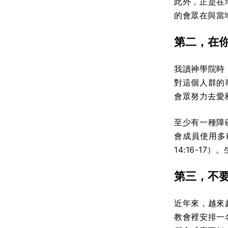
此外，正是在
的會眾在與當
第二，在
我讀神學院時
對這個人群的
會眾努力去愛
至少有一種障
會成員使用多
14:16-1
第三，不
近年來，越來
教會裡安排一