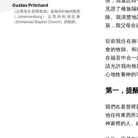
恨，我還記得
Gustav Pritchard
見證了種族隔
（古斯塔夫·普裡查德）是南非約翰內斯堡
除。我清楚地
（Johannesburg）以馬內利浸信會
（Emmanuel Baptist Church）的牧師。
孩，我父母在
目前我住在南
會的牧師。和
在福音中合一
請允許我向牧
心地牧養神的
第一，提
我們在基督裡
他任何東西所
神家裡的人、