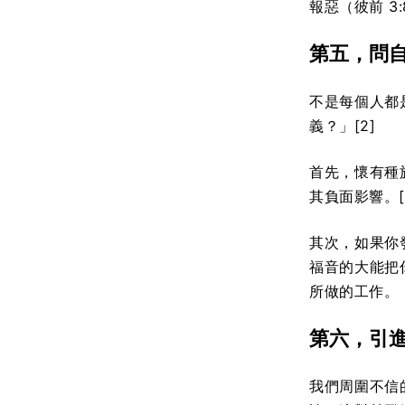
報惡（彼前 3:
第五，問
不是每個人都
義？」[2]
首先，懷有種
其負面影響。[
其次，如果你
福音的大能把
所做的工作。
第六，引
我們周圍不信