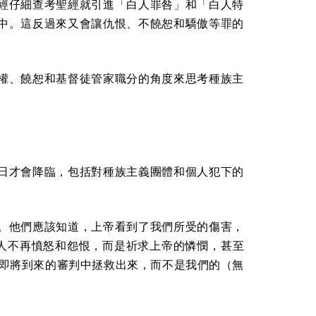
經仔細查考聖經就引進「白人罪咎」和「白人特
中。這反過來又會讓仇恨、不饒恕和驕傲等罪的
權、饒恕和基督徒管家職分的角度來思考種族主
日才會降臨，包括對種族主義團體和個人犯下的
。他們應該知道，上帝看到了我們所受的傷害，
的人不再憤怒和怨恨，而是祈求上帝的憐憫，甚至
們從即將到來的審判中拯救出來，而不是我們的（無