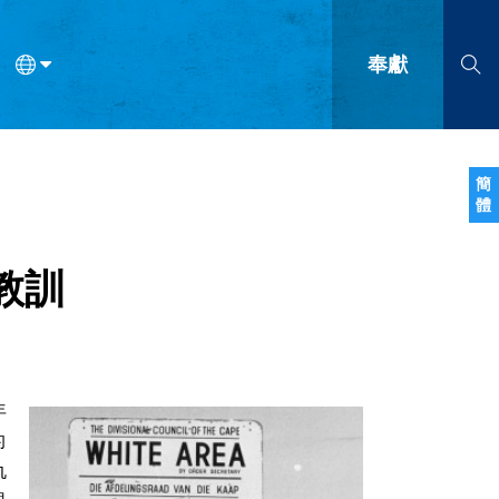
奉獻
語
法語
羅馬尼亞語
波蘭語
越南語
塞爾維亞語
柬埔寨語
簡
體
會的九個標誌？
什麼是九標誌事工？
神學
福音傳講與宣教
問答
成
教訓
年
的
仇