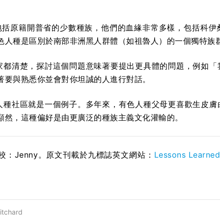
人種包括原籍開普省的少數種族，他們的血緣非常多樣，包括科
色人種是區別於南部非洲黑人群體（如祖魯人）的一個獨特族
信大家都清楚，探討這個問題意味著要提出更具體的問題，例如
著要與熟悉你並會對你坦誠的人進行對話。
有色人種社區就是一個例子。多年來，有色人種父母更喜歡生皮
顯然，這種偏好是由更廣泛的種族主義文化灌輸的。
；校：Jenny。原文刊載於九標誌英文網站：
Lessons Learned 
itchard