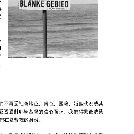
眼
解
男
教
且
但
忠
們不再受社會地位、膚色、國籍、婚姻狀況或其
愛透過對耶穌基督的信心而來。我們得救後成爲
我們在基督裡的身份。