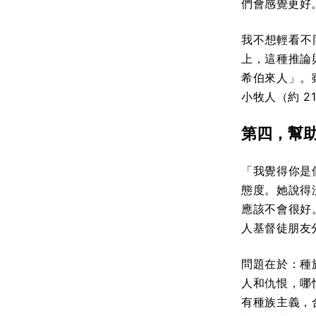
們會感覺更好
我不想輕看不
上，這種推論
希伯來人」。
小牧人（約 21
第四，幫
「我覺得你是
態度。她說得
應該不會很好
人基督徒朋友
問題在於：種
人和仇恨，哪
有種族主義，