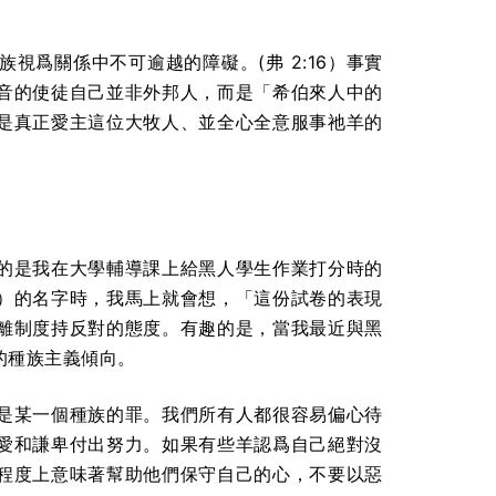
爲關係中不可逾越的障礙。(弗 2:16）事實
音的使徒自己並非外邦人，而是「希伯來人中的
是真正愛主這位大牧人、並全心全意服事祂羊的
的是我在大學輔導課上給黑人學生作業打分時的
）的名字時，我馬上就會想，「這份試卷的表現
離制度持反對的態度。有趣的是，當我最近與黑
的種族主義傾向。
是某一個種族的罪。我們所有人都很容易偏心待
愛和謙卑付出努力。如果有些羊認爲自己絕對沒
程度上意味著幫助他們保守自己的心，不要以惡