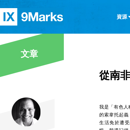
資源
简体中文
正體中文
英语
西班牙語
意大利語
德語
分類
文章
隱私條款
文章
從南
我是「有色人種
的索韋托起義（
生活免於遭受