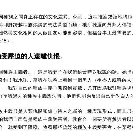
。
同種族之間真正存在的文化差異。然而，這種推論錯誤地將種族視
與耶穌跨越種族鴻溝的想法背道而馳：祂所揀選向外邦人傳福
雖然與文化相同的人做朋友可能更容易，但福音事工最需要的
:15）。
助受壓迫的人遠離仇恨。
個種族主義者。」這是我妻子在我們約會時對我說的話。她指
沒錯！我承認，當我在試卷上看到一個黑人（祖魯人或科薩人
。」我對自己的種族主義心態感到震驚，尤其因爲我對種族隔
分享我過去的種族主義想法時，他們也能夠反思自己針對白人
族主義只是人類仇恨和偏心待人之罪的一種表現形式，而非只
怕我們自己曾是種族主義受害者。教會合一需要所有參與者以
合一就受到了阻礙。牧養那些曾經的種族主義受害者，在某種