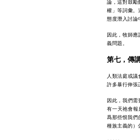
論，這對鼓勵
權」等詞彙。
態度潛入討論
因此，牧師應
義問題。
第七，傳
人類法庭或議
許多暴行伸張
因此，我們需
有一天祂會報
爲那些恨我們
種族主義的）