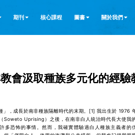
期刊
核心課程
圖書
關於我們
查看全部
查看全部
葡萄牙語
俄語
烏茲別克語
达里语
波斯
韓語
土耳其語
阿拉伯語
阿爾巴尼亞語
欄目
其他的模式
什麼是健康教
教會帶領
書評
解經式講道與
訪談
非教會汲取種族多元化的經驗
」，成長於南非種族隔離時代的末期。[1] 我出生於 1976 
Soweto Uprising）之後，在南非白人統治時代長大使我
許多恐怖的事情。然而，我確實體驗過白人種族主義者的