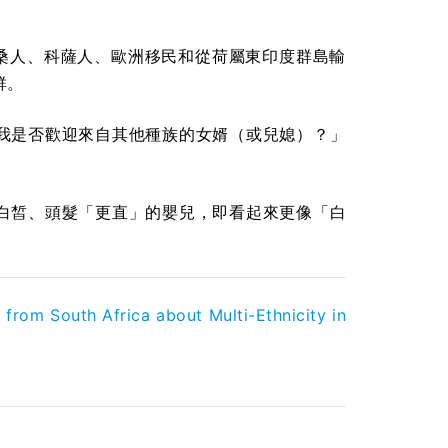
伊桑人、科薩人、歐洲移民和從荷屬東印度群島輸
群。
「我是否歡迎來自其他種族的女婿（或兒媳）？」
膚白皙、頭髮「更直」的嬰兒，即看起來更像「白
from South Africa about Multi-Ethnicity in