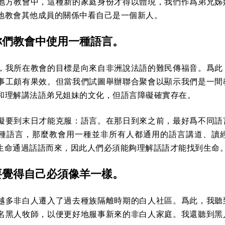
地方教會中，這種新的家庭身份才得以體現，我們作爲弟兄姊
地教會其他成員的關係中看自己是一個新人。
你們教會中使用一種語言。
，我所在教會的目標是向來自非洲說法語的難民傳福音。爲此
事工頗有果效。但當我們試圖舉辦聯合聚會以顯示我們是一間
和理解講法語弟兄姐妹的文化，但語言障礙確實存在。
礙要到末日才能克服：語言。在那日到來之前，最好爲不同語
種語言，那麼教會用一種並非所有人都通用的語言講道、讀
7）。生命通過話語而來，因此人們必須能夠理解話語才能找到生命
要覺得自己必須像羊一樣。
越多非白人遷入了過去種族隔離時期的白人社區。爲此，我聽
名黑人牧師，以便更好地服事新來的非白人家庭。我還聽到黑