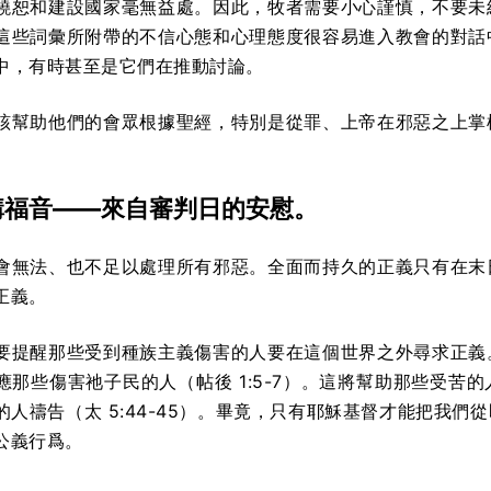
饒恕和建設國家毫無益處。因此，牧者需要小心謹慎，不要未
這些詞彙所附帶的不信心態和心理態度很容易進入教會的對話
中，有時甚至是它們在推動討論。
該幫助他們的會眾根據聖經，特別是從罪、上帝在邪惡之上掌
講福音——來自審判日的安慰。
會無法、也不足以處理所有邪惡。全面而持久的正義只有在末
正義。
要提醒那些受到種族主義傷害的人要在這個世界之外尋求正義
應那些傷害祂子民的人（帖後 1:5-7）。這將幫助那些受苦
的人禱告（太 5:44-45）。畢竟，只有耶穌基督才能把我
公義行爲。