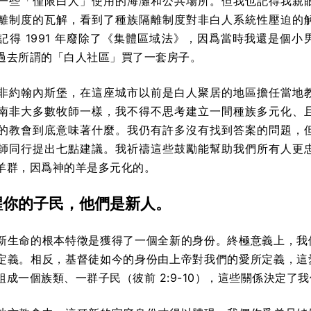
一些「僅限白人」使用的海灘和公共場所。但我也記得我親
離制度的瓦解，看到了種族隔離制度對非白人系統性壓迫的
記得 1991 年廢除了《集體區域法》，因爲當時我還是個小
過去所謂的「白人社區」買了一套房子。
非約翰內斯堡，在這座城市以前是白人聚居的地區擔任當地
南非大多數牧師一樣，我不得不思考建立一間種族多元化、
的教會到底意味著什麼。我仍有許多沒有找到答案的問題，
師同行提出七點建議。我祈禱這些鼓勵能幫助我們所有人更
羊群，因爲神的羊是多元化的。
醒你的子民，他們是新人。
新生命的根本特徵是獲得了一個全新的身份。終極意義上，我
定義。相反，基督徒如今的身份由上帝對我們的愛所定義，這
組成一個族類、一群子民（彼前 2:9-10），這些關係決定了