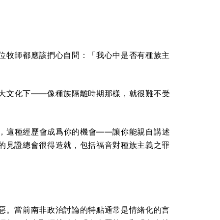
位牧師都應該捫心自問：「我心中是否有種族主
大文化下——像種族隔離時期那樣，就很難不受
，這種經歷會成爲你的機會——讓你能親自講述
的見證總會很得造就，包括福音對種族主義之罪
惡。當前南非政治討論的特點通常是情緒化的言