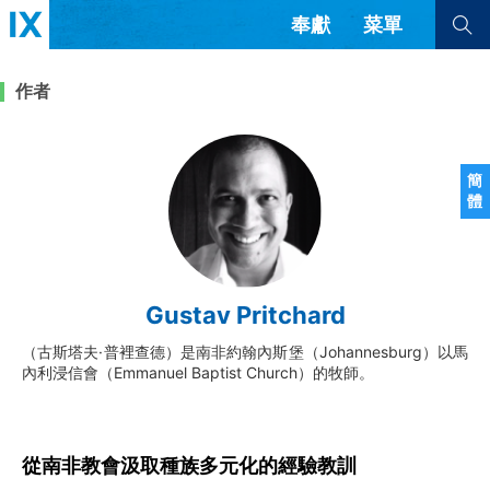
奉獻
菜單
查看全部
查看全部
作者
文章
書評
訪談
問答
簡
體
來信
隱私條款
其他的模式
教會帶領
解經式講道與神學
Gustav Pritchard
简体中文
正體中文
英语
福音傳講與宣教
成員制與教會紀律
（古斯塔夫·普裡查德）是南非約翰內斯堡（Johannesburg）以馬
西班牙語
葡萄牙語
俄語
內利浸信會（Emmanuel Baptist Church）的牧師。
烏茲別克語
达里语
波斯語
團契生活與禱告
法語
羅馬尼亞語
波蘭語
越南語
意大利語
德語
韓語
土耳其語
阿拉伯語
從南非教會汲取種族多元化的經驗教訓
阿爾巴尼亞語
塞爾維亞語
柬埔寨語