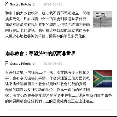
Gustav Pritchard
|
2024-06-30
和南非的大多數牧師一樣，我不得不思考建立一間種
族多元化、且在福音中合一的教會到底意味著什麼。
我仍有許多沒有找到答案的問題，但請允許我向牧師
同行提出七點建議。我祈禱這些鼓勵能幫助我們所有
人更忠心地牧養神的羊群，因爲神的羊是多元化的。
南非教會：寄望於神的話而非世界
Gustav Pritchard
|
2024-05-30
與任何環境下的福音工作一樣，南非既有令人振奮之
事，也有令人沮喪的事情。作者試通過三個方面的概
述來描繪這幅圖畫：教會成員制和教會紀律的實踐、
領袖的職責以及神話語的地位。作爲一個新的民主國
家，南非仍然在長期受壓迫的歷史中掙扎……通過對我們國內趨勢
的簡要回顧也提醒我們，主的國度確實也正在這裡建立。