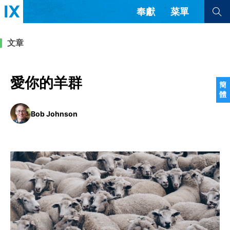
奉獻
菜單
查看全部
查看全部
文章
文章
書評
訪談
問答
愛你的羊群
簡
體
來信
Bob Johnson
隱私條款
其他的模式
教會帶領
解經式講道與神學
简体中文
正體中文
英语
福音傳講與宣教
成員制與教會紀律
西班牙語
葡萄牙語
俄語
烏茲別克語
达里语
波斯語
團契生活與禱告
法語
羅馬尼亞語
波蘭語
越南語
意大利語
德語
韓語
土耳其語
阿拉伯語
阿爾巴尼亞語
塞爾維亞語
柬埔寨語