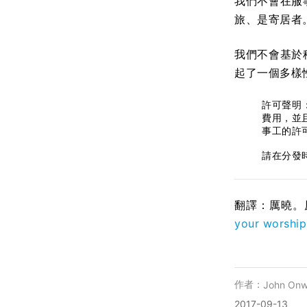
我們不會在服
旅、是寄居者
我們不會基於
起了一個多樣
許可聲明
費用，並
事工的許
請在分發時
翻譯：厲曉。
your worship
作者：
John On
2017-09-13