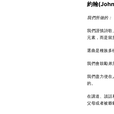
約翰(
Joh
我們所做的：
我們謹慎詩歌
元素，而是留
選曲是種族多
我們會鼓勵弟
我們盡力使在
的。
在講道、談話
父母或者被爺