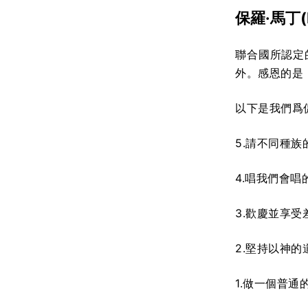
保羅·馬丁(
聯合國所認定
外。感恩的是
以下是我們爲
5.請不同種
4.唱我們會
3.歡慶並享
2.堅持以神
1.做一個普