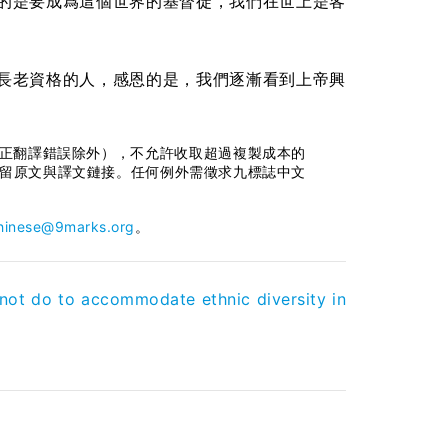
的是要成爲這個世界的基督徒，我們在世上是客
長老資格的人，感恩的是，我們逐漸看到上帝興
正翻譯錯誤除外），不允許收取超過複製成本的
必保留原文與譯文鏈接。任何例外需徵求九標誌中文
hinese@9marks.org
。
ot do to accommodate ethnic diversity in