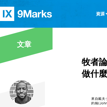
資源
简体中文
正體中文
英语
西班牙語
意大利語
德語
分類
文章
隱私條款
文章
牧者
做什
來自戴夫·弗曼
約翰(Joh