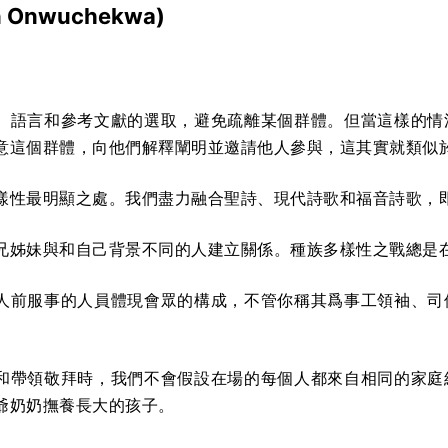
n Onwuchekwa)
、語言和參考文獻的選取，避免疏離某個群體。但當這樣的情
意這個群體，向他們解釋闡明並邀請他人參與，這其實就類似
樣性最明顯之處。我們盡力融合聖詩、現代詩歌和福音詩歌，
兄姊妹與和自己背景不同的人建立關係。種族多樣性之戰總是
人前服事的人員體現會眾的構成，不管你稱其爲事工領袖、司
和帶領敬拜時，我們不會假設在場的每個人都來自相同的家庭
爺奶奶撫養長大的孩子。