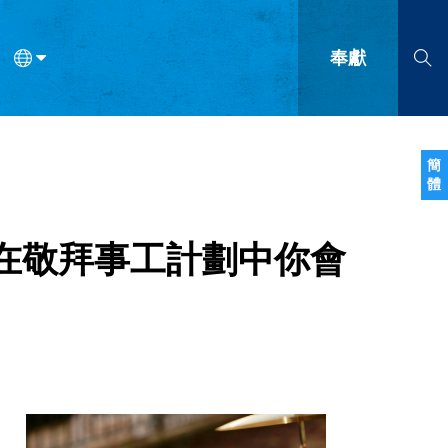
奉獻
語
法語
羅馬尼亞語
波蘭語
越南語
塞爾維亞語
柬埔寨語
簡
體
會的九個標誌？
什麼是九標誌事工？
神學
福音傳講與宣教
問答
成
在敬拜事工計劃中你會
、