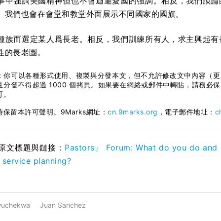
事中強調美國精神但也不會迴避愛國的強調。相反，我們談論
。我們也會在會堂和教堂外面展示不同國家的國旗。
種族而選定某人爲長老。相反，我們訓練所有人，求主興起有
性的長老團。
：你可以各種形式使用、複製與分發本文，但不允許修改文中內容（更
且分發不得超過 1000 個拷貝。如果要在網絡或郵件中轉貼，請務
可。
保留本許可聲明。9Marks網址：
cn.9marks.org
，電子郵件地址：
c
原文標題與鏈接：
Pastors』 Forum: What do you do and n
 service planning?
wuchekwa
Juan Sanchez