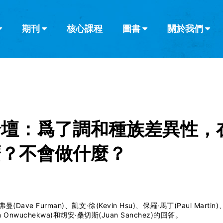
期刊
核心課程
圖書
關於我們
查看全部
查看全部
葡萄牙語
俄語
烏茲別克語
达里语
波斯
韓語
土耳其語
阿拉伯語
阿爾巴尼亞語
欄目
其他的模式
什麼是健康教
教會帶領
書評
解經式講道與
訪談
論壇：爲了調和種族差異性，
麼？不會做什麼？
(Dave Furman)、凱文·徐(Kevin Hsu)、保羅·馬丁(Paul Martin)
n Onwuchekwa)和胡安·桑切斯(Juan Sanchez)的回答。