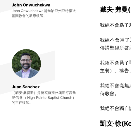
John Onwuchekwa
戴夫·弗曼
(
John Onwuchekwa是喬治亞州亞特蘭大
藍圖教會的教導牧師。
我絕不會爲了
我絕不會爲了
傳講聖經所啓
我絕不會爲了
主餐）、禱告
我絕不會毫無
Juan Sanchez
（胡安·桑切斯）是德克薩斯州奧斯汀高角
侍教會。
浸信會（High Pointe Baptist Church）
的主任牧師。
我絕不會獨自
凱文·徐
(K