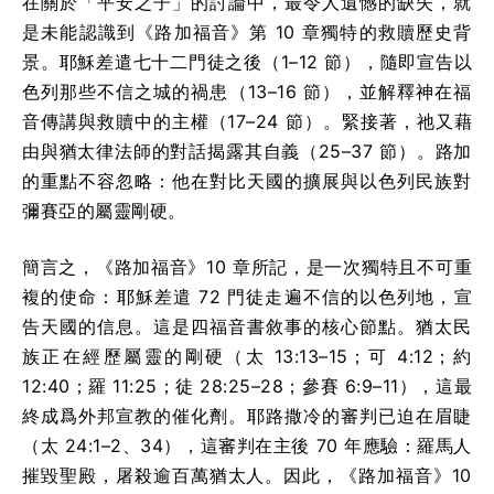
在關於「平安之子」的討論中，最令人遺憾的缺失，就
是未能認識到《路加福音》第 10 章獨特的救贖歷史背
景。耶穌差遣七十二門徒之後（1–12 節），隨即宣告以
色列那些不信之城的禍患（13–16 節），並解釋神在福
音傳講與救贖中的主權（17–24 節）。緊接著，祂又藉
由與猶太律法師的對話揭露其自義（25–37 節）。路加
的重點不容忽略：他在對比天國的擴展與以色列民族對
彌賽亞的屬靈剛硬。
簡言之，《路加福音》10 章所記，是一次獨特且不可重
複的使命：耶穌差遣 72 門徒走遍不信的以色列地，宣
告天國的信息。這是四福音書敘事的核心節點。猶太民
族正在經歷屬靈的剛硬（太 13:13–15；可 4:12；約
12:40；羅 11:25；徒 28:25–28；參賽 6:9–11），這最
終成爲外邦宣教的催化劑。耶路撒冷的審判已迫在眉睫
（太 24:1–2、34），這審判在主後 70 年應驗：羅馬人
摧毀聖殿，屠殺逾百萬猶太人。因此，《路加福音》10