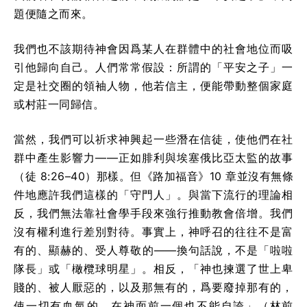
題便隨之而來。
我們也不該期待神會因爲某人在群體中的社會地位而吸
引他歸向自己。人們常常假設：所謂的「平安之子」一
定是社交圈的領袖人物，他若信主，便能帶動整個家庭
或村莊一同歸信。
當然，我們可以祈求神興起一些潛在信徒，使他們在社
群中產生影響力——正如腓利與埃塞俄比亞太監的故事
（徒 8:26–40）那樣。但《路加福音》10 章並沒有無條
件地應許我們這樣的「守門人」。與當下流行的理論相
反，我們無法靠社會學手段來強行推動教會倍增。我們
沒有權利進行差別對待。事實上，神呼召的往往不是富
有的、顯赫的、受人尊敬的——換句話說，不是「啦啦
隊長」或「橄欖球明星」。相反，「神也揀選了世上卑
賤的、被人厭惡的，以及那無有的，爲要廢掉那有的，
使一切有血氣的，在神面前一個也不能自誇」（林前