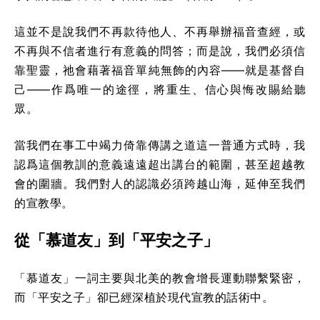
這並不是說我們不再款待他人、不再舉辦福音查經，或
不再與不信者進行有意義的問答；而是說，我們必須信
靠聖靈，祂會藉著福音單純無飾的內容——就是基督自
己——作爲唯一的途徑，將重生、信心與悔改賜給聽
眾。
當我們在事工中竭力倚靠傳講之道這一普通方式時，我
認爲這個教訓的意義遠遠超出講台的範圍，甚至超越教
會的圍牆。我們對人的認識必須跨越山海，延伸至我們
的宣教學。
從「慕道友」到「平安之子」
「慕道友」一詞主要與北美的教會增長運動聯繫緊密，
而「平安之子」卻已經深植於現代宣教的話術中。