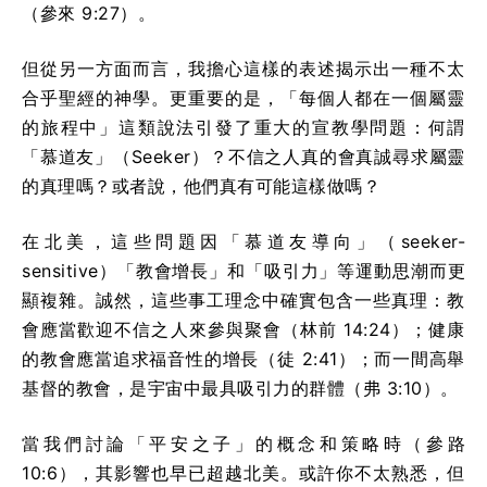
（參來 9:27）。
但從另一方面而言，我擔心這樣的表述揭示出一種不太
合乎聖經的神學。更重要的是，「每個人都在一個屬靈
的旅程中」這類說法引發了重大的宣教學問題：何謂
「慕道友」（Seeker）？不信之人真的會真誠尋求屬靈
的真理嗎？或者說，他們真有可能這樣做嗎？
在北美，這些問題因「慕道友導向」（seeker-
sensitive）「教會增長」和「吸引力」等運動思潮而更
顯複雜。誠然，這些事工理念中確實包含一些真理：教
會應當歡迎不信之人來參與聚會（林前 14:24）；健康
的教會應當追求福音性的增長（徒 2:41）；而一間高舉
基督的教會，是宇宙中最具吸引力的群體（弗 3:10）。
當我們討論「平安之子」的概念和策略時（參路
10:6），其影響也早已超越北美。或許你不太熟悉，但