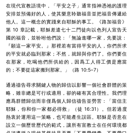
在現代宣教語境中，「平安之子」通常指神憑祂的護理
安排並預備好的人，使其樂意聆聽福音並把福音傳遞給
他人。這一概念的實踐來自耶穌的事工。《路加福音》
第 10 章記載，耶穌差遣七十二門徒向以色列人宣告天
國的福音，並吩咐他們說：「無論進哪一家，先要說：
『願這一家平安。』那裡若有當得平安的人，你們所求
的平安就必臨到那家；不然，就歸與你們了。你們要住
在那家，吃喝他們所供給的，因爲工人得工價是應當
的；不要從這家搬到那家。」（路 10:5–7）
通過禱告尋求關鍵人物的歸信以影響一個社會群體的策
略，雖非總是可行或適用，卻的確有其合理性。我們理
應爲群體歸信而非僅爲個人歸信禱告並勞苦：「當信主
耶穌，你和你一家都必得救」（徒 16:31）。但若過度
熱衷於運用這一策略，也可能產生誤區。耶穌是否意在
設立一個歷世歷代的範式，讓所有宣教士在任何環境都