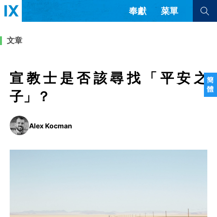
奉獻
菜單
查看全部
查看全部
文章
文章
書評
訪談
問答
宣教士是否該尋找「平安之
簡
體
來信
子」？
隱私條款
其他的模式
Alex Kocman
教會帶領
解經式講道與神學
简体中文
正體中文
英语
福音傳講與宣教
成員制與教會紀律
西班牙語
葡萄牙語
俄語
烏茲別克語
达里语
波斯語
團契生活與禱告
法語
羅馬尼亞語
波蘭語
越南語
意大利語
德語
韓語
土耳其語
阿拉伯語
阿爾巴尼亞語
塞爾維亞語
柬埔寨語