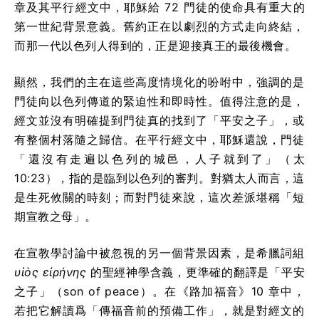
章及其平行經文中，耶穌給 72 門徒的使命具有重大的
第一世紀背景意義。舊約正在以劇烈的方式走向終結，
而那一代以色列人得到的，正是迎接真王的最後機會。
顯然，我們的主在這些高度情境化的吩咐中，強調的是
門徒向以色列傳道的緊迫性和即時性。值得注意的是，
經文並沒有明確提到門徒真的找到了「平安之子」，或
有整個村落隨之歸信。在平行經文中，耶穌還說，門徒
「還沒有走遍以色列的城邑，人子就到了」（太
10:23），指的是臨到以色列的審判。對猶太人而言，這
是生死攸關的時刻；而對門徒來說，這次差派堪稱「短
期宣教之母」。
在宣教學討論中被忽視的另一個背景因素，是希臘詞組
υἱὸς εἰρήνης
的聖經神學含義，更準確的翻譯是「平安
之子」（son of peace）。在《路加福音》10 章中，
若把它解讀爲「傳福音前的預備工作」，就是對經文的