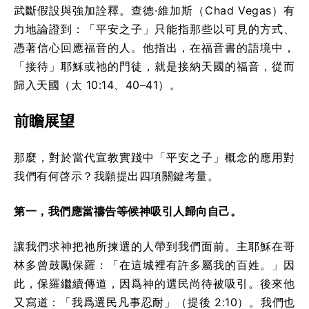
武斷假設與強加詮釋。查德·維加斯（Chad Vegas）有
力地論證到：「平安之子」只能指那些以可見的方式、
憑著信心回應福音的人。他指出，在福音書的語境中，
「接待」耶穌或祂的門徒，就是接納天國的福音，從而
歸入天國（太 10:14、40–41）。
前瞻展望
那麼，對於當代宣教實踐中「平安之子」概念的應用對
我們有何啓示？我願提出四項關鍵考量。
第一，我們應當禱告等候神吸引人歸向自己。
讓我們求神把祂所揀選的人帶到我們面前。主耶穌在哥
林多曾鼓勵保羅：「在這城裡有許多屬我的百姓。」因
此，保羅繼續傳道，因爲神的選民尚待被吸引。後來他
又寫道：「我爲選民凡事忍耐」（提後 2:10）。我們也