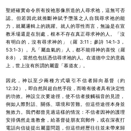
聖經確實命令所有按祂形像所造的人尋求祂，這無可否
認。但若因此就推斷神賦予墮落之人自我尋求祂的能
力，就屬邏輯上的跳躍。就人的罪性而言，無論是在宣
教禾場還是在別處，根本不存在真正尋求神的人。「沒
有明白的，沒有尋求神的」（羅 3:11；參詩 14:1-3，
53:1-3）。凡「屬血氣的」人，都不能得神的喜悅（羅
8:8），當然也包括憑信尋求祂的人。在道德中立的意義
上，世上沒有所謂的屬靈「慕道友」。
因此，神以至少兩種方式吸引不信者歸向基督（約
12:32），即自然與超自然手段，而唯有後者具有決定性
的功效。神設立次要途徑，使不信者接觸福音的見證，
例如人際對話、關係、環境和苦難。但這些途徑本身並
無效力。我們都曾見過這樣的情況：不信者因神的護理
安排偶然走進教會，給基督徒朋友寫郵件，或在深夜打
電話向信徒提出屬靈問題，但這些經歷往往並未帶來歸