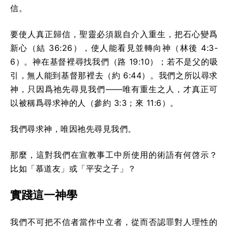
信。
要使人真正歸信，聖靈必須親自介入重生，把石心變爲
新心（結 36:26），使人能看見並轉向神（林後 4:3-
6）。神在基督裡尋找我們（路 19:10）；若不是父的吸
引，無人能到基督那裡去（約 6:44）。我們之所以尋求
神，只因爲祂先尋見我們——唯有重生之人，才真正可
以被稱爲尋求神的人（參約 3:3；來 11:6）。
我們尋求神，唯因祂先尋見我們。
那麼，這對我們在宣教事工中所使用的術語有何啓示？
比如「慕道友」或「平安之子」？
實踐這一神學
我們不可把不信者當作中立者，從而否認罪對人理性的