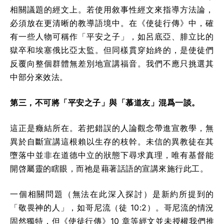
相關議題的經文上。若使用敘事性經文來指導方法論，
必須放在更清晰的教導語境中。在《使徒行傳》中，確
有一些人物可稱作「平安之子」，如呂底亞、腓立比的
獄卒和埃塞俄比亞太監。但同樣貫穿始終的，是使徒們
反覆向整個群體無差別地宣講福音。我們不應只挑選其
中部分來效法。
第三，不可將「平安之子」與「慕道友」混爲一談。
這正是癥結所在。若把錯誤的人論觀念帶進宣教學，無
異於自斷宣講這根賴以生存的枝幹。未信的異教徒在其
墮落中並非在道德中立的狀態下尋求真理，唯有基督能
開啓屬靈的瞎眼，而祂是藉著話語的宣講來施行此工。
一個相關問題（無法在此深入探討）是新約所提到的
「敬畏神的人」，如哥尼流（徒 10:2）。哥尼流的情況
固然獨特，但《使徒行傳》10 章等經文並未授權我們推