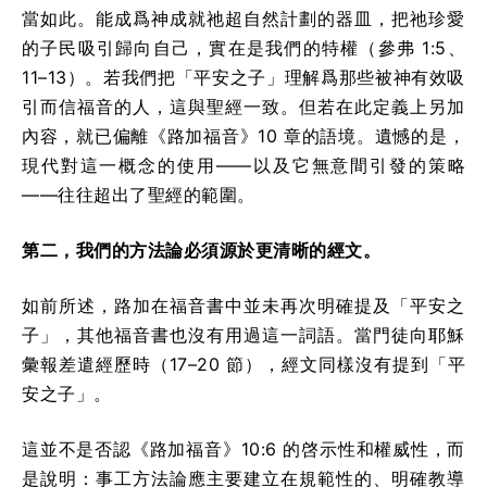
當如此。能成爲神成就祂超自然計劃的器皿，把祂珍愛
的子民吸引歸向自己，實在是我們的特權（參弗 1:5、
11–13）。若我們把「平安之子」理解爲那些被神有效吸
引而信福音的人，這與聖經一致。但若在此定義上另加
內容，就已偏離《路加福音》10 章的語境。遺憾的是，
現代對這一概念的使用——以及它無意間引發的策略
——往往超出了聖經的範圍。
第二，我們的方法論必須源於更清晰的經文。
如前所述，路加在福音書中並未再次明確提及「平安之
子」，其他福音書也沒有用過這一詞語。當門徒向耶穌
彙報差遣經歷時（17–20 節），經文同樣沒有提到「平
安之子」。
這並不是否認《路加福音》10:6 的啓示性和權威性，而
是說明：事工方法論應主要建立在規範性的、明確教導