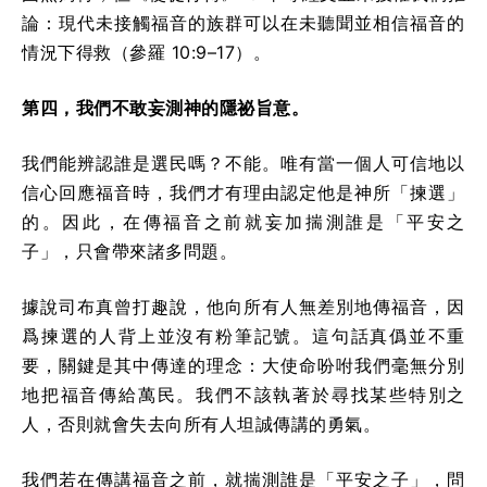
論：現代未接觸福音的族群可以在未聽聞並相信福音的
情況下得救（參羅 10:9–17）。
第四，我們不敢妄測神的隱祕旨意。
我們能辨認誰是選民嗎？不能。唯有當一個人可信地以
信心回應福音時，我們才有理由認定他是神所「揀選」
的。因此，在傳福音之前就妄加揣測誰是「平安之
子」，只會帶來諸多問題。
據說司布真曾打趣說，他向所有人無差別地傳福音，因
爲揀選的人背上並沒有粉筆記號。這句話真僞並不重
要，關鍵是其中傳達的理念：大使命吩咐我們毫無分別
地把福音傳給萬民。我們不該執著於尋找某些特別之
人，否則就會失去向所有人坦誠傳講的勇氣。
我們若在傳講福音之前，就揣測誰是「平安之子」，問