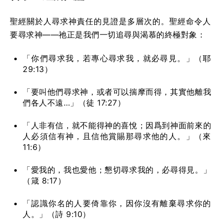
聖經關於人尋求神責任的見證是多層次的。聖經命令人
要尋求神——祂正是我們一切追尋與渴慕的終極對象：
「你們尋求我，若專心尋求我，就必尋見。」（耶
29:13）
「要叫他們尋求神，或者可以揣摩而得，其實他離我
們各人不遠…」（徒 17:27）
「人非有信，就不能得神的喜悅；因爲到神面前來的
人必須信有神，且信他賞賜那尋求他的人。」（來
11:6）
「愛我的，我也愛他；懇切尋求我的，必尋得見。」
（箴 8:17）
「認識你名的人要倚靠你，因你沒有離棄尋求你的
人。」（詩 9:10）