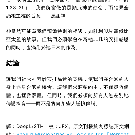
1:28–29）。我們所當做的是順服神的使命，而結果全
憑祂主權的旨意——感謝神！
神當然可能爲我們預備特別的相遇，如腓利與埃塞俄比
亞太監的故事。但我們必須學會在爲祂非凡的安排感恩
的同時，也滿足於祂日常的作爲。
結論
讓我們祈求神奇妙安排福音的契機，使我們在合適的人
身上遇見合適的機會。讓我們求莊稼的主，不僅拯救個
體，也拯救群體。但同時，我們必須向所有人無差別地
傳講福音——而不是隻向某些人謹慎傳講。
譯：DeepL/STH；校：
JFX
。原文刊載於九標誌英文網
站：
Should Missionaries Be Looking for 「Persons