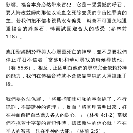
影響。福音本身必然帶來冒犯，它是一聲震撼的呼召，
要人悔改並歸向那位以流血之死除去我們宇宙性罪責的
主。若我們把不信者視爲沒有偏見，就會不可避免地迴
避福音的絆腳石，轉而試圖迎合人的感受（參林前
1:18）。
應用聖經關於罪與人心屬靈死亡的神學，並不是要我們
停止呼召不信者「當趁耶和華可尋找的時候尋找他」
（賽 55:6）。相反，正因明白他們的尋求完全依賴於神
的能力，我們在傳福音時就不會依靠單純的人爲說服手
段。
我們要效法保羅，「將那些闇昧可恥的事棄絕了，不行
詭詐，不謬講神的道理」，反而「將真理表明出來，好
在神面前把自己薦與各人的良心。」（林後 4:1-2）當我
們不掩蓋十字架的冒犯性時，聽眾新生的信心就「不在
乎人的智慧，只在乎神的大能」（林前 2:5）。