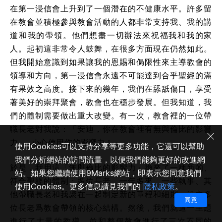
在第一浸信會上升到了一個潛在的不健康水平。許多留
在教會並積極參與教會活動的人都非常支持我、我的講
道和我的帶領。他們想盡一切辦法來祝福我和我的家
人。起初這非常令人鼓舞，在很多方面現在仍然如此。
但我開始意識到如果讓我的恩賜和侷限性來主導教會的
領導和方向，第一浸信會永遠不可能達到合乎聖經的滿
有果效之高度。接下來的幾年，我們在舔舐傷口，享受
著美好的崇拜聚會，教會也在穩步發展。但我知道，我
們的體制需要做出重大改變。有一次，教會裡的一位帶
職長老對我說：「安迪，你在教會裡有無與倫比的影響
力......小心使用你的影響力！」
使用Cookies可以支持分享等更多功能，它還可以幫助
我們分析網站的訪問流量，以便我們能夠更好的改進網
於是，我用這「無與倫比的影響力」換來了一種新的、
站。如果您繼續使用9Marks網站，即表示您同意我們
符合聖經的體制：多位長老。一年多來，一些執事、其
使用Cookies。更多信息請見我們的
隱私政策
。
他帶職長老和我聚在一起制定新的章程和細則，設立多
同意
位長老爲教會帶領的核心結構。然後，我們就這一主題
進行了大量的教導，並和整個教會進行了三次不同的