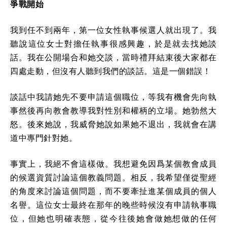
爭戰開始
我到任不到兩年，第一位女性執事候選人就出現了。我
聽說這位女士對擔任執事很感興趣，於是就去找她談
話。我在公開場合和她交談，當時禮拜結束後大家都在
四處走動，但沒有人聽到我們的談話。這是一個錯誤！
談話中我請她先不要申請這個職位，等我有機會先向執
事然後再向教會教導我對性別和權柄的立場。她勃然大
怒。後來她說，我威脅她說如果她不退出，我就會在講
道中專門針對她。
事實上，我絕不會這樣做。我想避免因爲某個教會成員
的候選資質討論這個教義問題。相反，我希望僅從聖經
的角度來討論這個問題，而不要牽扯進某個成員的個人
名譽。這位女士最終在那年的晚些時候沒有申請執事職
位，但她也明確表態，從今往後她會做她想做的任何