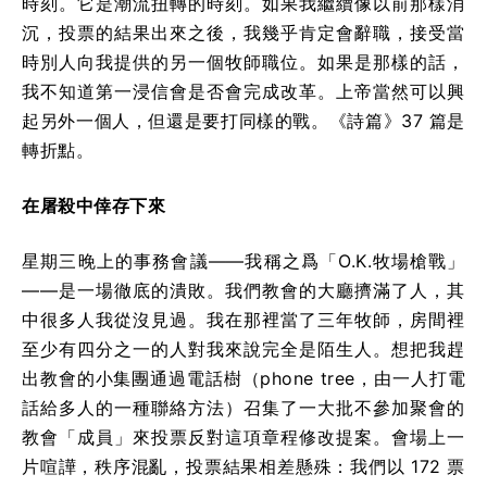
時刻。它是潮流扭轉的時刻。如果我繼續像以前那樣消
沉，投票的結果出來之後，我幾乎肯定會辭職，接受當
時別人向我提供的另一個牧師職位。如果是那樣的話，
我不知道第一浸信會是否會完成改革。上帝當然可以興
起另外一個人，但還是要打同樣的戰。《詩篇》37 篇是
轉折點。
在屠殺中倖存下來
星期三晚上的事務會議——我稱之爲「O.K.牧場槍戰」
——是一場徹底的潰敗。我們教會的大廳擠滿了人，其
中很多人我從沒見過。我在那裡當了三年牧師，房間裡
至少有四分之一的人對我來說完全是陌生人。想把我趕
出教會的小集團通過電話樹（phone tree，由一人打電
話給多人的一種聯絡方法）召集了一大批不參加聚會的
教會「成員」來投票反對這項章程修改提案。會場上一
片喧譁，秩序混亂，投票結果相差懸殊：我們以 172 票