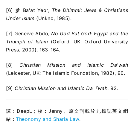
[6] 參 Ba'at Yeor,
The Dhimmi: Jews & Christians
Under Islam
(Unkno, 1985).
[7] Geneive Abdo,
No God But God: Egypt and the
Triumph of Islam
(Oxford, UK: Oxford University
Press, 2000), 163–164.
[8]
Christian Mission and Islamic Da'wah
(Leicester, UK: The Islamic Foundation, 1982), 90.
[9]
Christian Mission and Islamic Da『wah
, 92.
譯：DeepL；校：Jenny。原文刊載於九標誌英文網
站：
Theonomy and Sharia Law
.