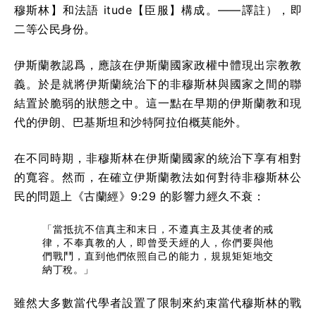
穆斯林】和法語 itude【臣服】構成。——譯註），即
二等公民身份。
伊斯蘭教認爲，應該在伊斯蘭國家政權中體現出宗教教
義。於是就將伊斯蘭統治下的非穆斯林與國家之間的聯
結置於脆弱的狀態之中。這一點在早期的伊斯蘭教和現
代的伊朗、巴基斯坦和沙特阿拉伯概莫能外。
在不同時期，非穆斯林在伊斯蘭國家的統治下享有相對
的寬容。然而，在確立伊斯蘭教法如何對待非穆斯林公
民的問題上《古蘭經》9:29 的影響力經久不衰：
「當抵抗不信真主和末日，不遵真主及其使者的戒
律，不奉真教的人，即曾受天經的人，你們要與他
們戰鬥，直到他們依照自己的能力，規規矩矩地交
納丁稅。」
雖然大多數當代學者設置了限制來約束當代穆斯林的戰