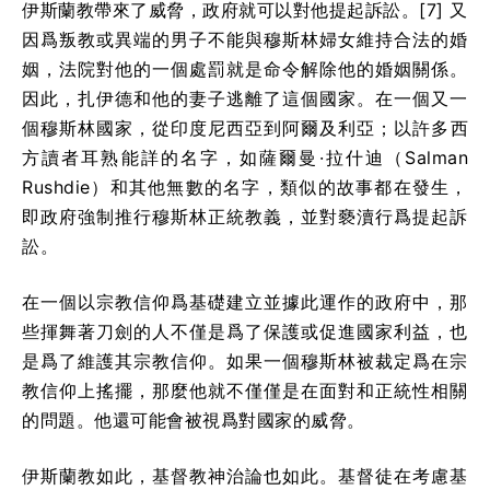
伊斯蘭教帶來了威脅，政府就可以對他提起訴訟。[7] 又
因爲叛教或異端的男子不能與穆斯林婦女維持合法的婚
姻，法院對他的一個處罰就是命令解除他的婚姻關係。
因此，扎伊德和他的妻子逃離了這個國家。在一個又一
個穆斯林國家，從印度尼西亞到阿爾及利亞；以許多西
方讀者耳熟能詳的名字，如薩爾曼·拉什迪（Salman
Rushdie）和其他無數的名字，類似的故事都在發生，
即政府強制推行穆斯林正統教義，並對褻瀆行爲提起訴
訟。
在一個以宗教信仰爲基礎建立並據此運作的政府中，那
些揮舞著刀劍的人不僅是爲了保護或促進國家利益，也
是爲了維護其宗教信仰。如果一個穆斯林被裁定爲在宗
教信仰上搖擺，那麼他就不僅僅是在面對和正統性相關
的問題。他還可能會被視爲對國家的威脅。
伊斯蘭教如此，基督教神治論也如此。基督徒在考慮基