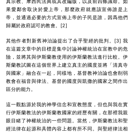
真宗教、摩西民法典或其改編版，以及前四條誡命。如
果愛鄰舍取決於愛上帝，那麼政府就應該宣佈誰是上
帝，並通過必要的方式宣佈上帝的子民是誰，因爲他們
歸屬於政府認可的教會。[2]
其他作者對新舊神治論提出了合乎聖經的批判。[3] 我
在這篇文章中的目標是集中討論神權統治在宣教中的危
險，並將其與伊斯蘭教使用的伊斯蘭教法進行比較。伊
斯蘭教試圖在這個世界上建立真主的國度並將「清真寺
與國家」融合在一起，同樣地，基督教神治論也會削弱
教會在福音與律法、基督的國度與凱撒的國家之間作出
區分的能力。
這一觀點源於我的神學信念和宣教態度，但也與我在實
行伊斯蘭教法的伊斯蘭教國家的經歷有關，在那裡我親
眼目睹了神權統治的一些問題。當然，伊斯蘭教法和聖
經法律在起源和具體內容上都有所不同。與聖經律法相