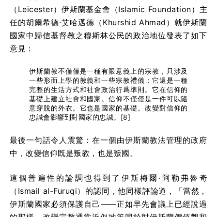
（Leicester）伊斯蘭基金會（Islamic Foundation）主
任的胡爾希德·艾哈邁德（Khurshid Ahmad）就伊斯蘭
國家中歸信基督教之穆斯林公民的政治地位發表了如下
意見：
伊斯蘭教不僅僅是一種有限意義上的宗教，只涉及
一些形而上學的教義和一些宗教禮儀；它還是一種
完整的生活方式和社會政治行爲準則。它在信仰的
基礎上建立社會和國家。信仰不僅僅是一件可以隨
意穿脫的外衣。它也是國家的基礎。改變對信仰的
忠誠會影響到對國家的忠誠。[8]
最後一句話令人震驚：在一個由伊斯蘭教法管理的政府
中，改變信仰既是叛教，也是叛國。
這個普遍性的論調也得到了伊斯梅爾·阿勒弗魯奇
（Ismail al-Furuqi）的認同，他同樣評論道，「當然，
伊斯蘭國家必須保護自己——正如早先會議上已經說過
的那樣，改變宗教通常近似地等同於對伊斯蘭價值觀和