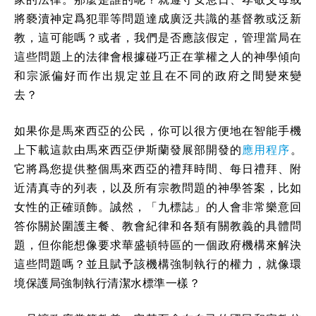
將褻瀆神定爲犯罪等問題達成廣泛共識的基督教或泛新
教，這可能嗎？或者，我們是否應該假定，管理當局在
這些問題上的法律會根據碰巧正在掌權之人的神學傾向
和宗派偏好而作出規定並且在不同的政府之間變來變
去？
如果你是馬來西亞的公民，你可以很方便地在智能手機
上下載這款由馬來西亞伊斯蘭發展部開發的
應用程序
。
它將爲您提供整個馬來西亞的禮拜時間、每日禮拜、附
近清真寺的列表，以及所有宗教問題的神學答案，比如
女性的正確頭飾。誠然，「九標誌」的人會非常樂意回
答你關於圍護主餐、教會紀律和各類有關教義的具體問
題，但你能想像要求華盛頓特區的一個政府機構來解決
這些問題嗎？並且賦予該機構強制執行的權力，就像環
境保護局強制執行清潔水標準一樣？