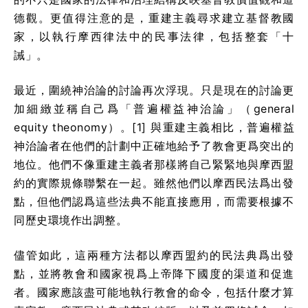
德觀。更值得注意的是，重建主義尋求建立基督教國
家，以執行摩西律法中的民事法律，包括整套「十
誡」。
最近，圍繞神治論的討論再次浮現。只是現在的討論更
加細緻並稱自己爲「普遍權益神治論」（general
equity theonomy）。[1] 與重建主義相比，普遍權益
神治論者在他們的計劃中正確地給予了教會更爲突出的
地位。他們不像重建主義者那樣將自己緊緊地與摩西盟
約的實際規條聯繫在一起。雖然他們以摩西民法爲出發
點，但他們認爲這些法典不能直接應用，而需要根據不
同歷史環境作出調整。
儘管如此，這兩種方法都以摩西盟約的民法典爲出發
點，並將教會和國家視爲上帝降下國度的渠道和促進
者。國家應該盡可能地執行教會的命令，包括什麼才算