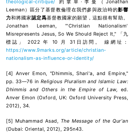
theological-critique/
約拿單·李曼（Jonathan
Leeman）區分了基督教倫理在我們參與政治時的
影響
力
和將國家
認定爲
基督教國家的願望，這點很有幫助。
Jonathan Leeman, "'Christian Nationalism'
Misrepresents Jesus, So We Should Reject It," 「九
標誌」 2022 年 10 月 31日訪問。
線網址
：
https://www.9marks.org/article/christian-
nationalism-as-influence-or-identity/
[4] Anver Emon, "Dhimmis, Shari'a, and Empire,"
pp. 33—76 in
Religious Pluralism and Islamic Law:
Dhimmis and Others in the Empire of Law,
ed.
Anver Emon (Oxford, UK: Oxford University Press,
2012), 34.
[5] Muhammad Asad,
The Message of the Qur'an
(Dubai: Oriental, 2012), 295n43.