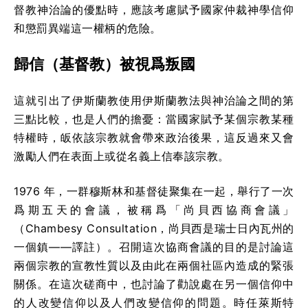
督教神治論的優點時，應該考慮賦予國家仲裁神學信仰
和懲罰異端這一權柄的危險。
歸信（基督教）被視爲叛國
這就引出了伊斯蘭教使用伊斯蘭教法與神治論之間的第
三點比較，也是人們的擔憂：當國家賦予某個宗教某種
特權時，皈依該宗教就會帶來政治後果，這反過來又會
激勵人們在表面上或從名義上信奉該宗教。
1976 年，一群穆斯林和基督徒聚集在一起，舉行了一次
爲期五天的會議，被稱爲「尚貝西協商會議」
（Chambesy Consultation，尚貝西是瑞士日內瓦州的
一個鎮——譯註）。召開這次協商會議的目的是討論這
兩個宗教的宣教性質以及由此在兩個社區內造成的緊張
關係。在這次磋商中，也討論了勸說處在另一個信仰中
的人改變信仰以及人們改變信仰的問題。時任萊斯特