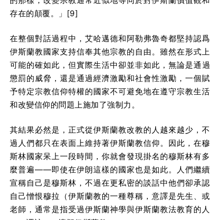
存在的顛覆。」[9]
在整個對話過程中，艾哈邁德和阿勒弗魯奇都堅持認爲
伊斯蘭教國家支持信奉其他宗教的自由。雖然在形式上
可能的確如此，
但實際生活中卻並非如此，無論是通過
懲罰的威脅，還是通過經濟激勵和社會性激勵，一個賦
予特定宗教信仰特權的國家不可避免地在遵守宗教生活
和改變信仰的問題上施加了強制力。
其結果必然是，正式從伊斯蘭教改教的人越來越少，不
過人們都只在表面上維持著伊斯蘭教信仰。因此，在穆
斯林國家呆上一段時間，你就會發現掛名的穆斯林有多
麼普遍——即使在伊朗這樣的國家也是如此。人們繼續
宣稱自己是穆斯林，不過在更私密的談話中他們卻承認
自己憎恨穆拉（伊斯蘭教的一種尊稱，意譯是先生、或
老師，通常是指受過伊斯蘭神學與伊斯蘭教法教育的人