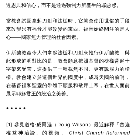
過恩典和信心，而不是通過強制力所產生的罪惡感。
當教會試圖拿起刀劍和法槌時，它就會使用世俗的手段
來改變只有福音才能改變的東西。福音始終關注的是人
心——國家無力管理的社會因素。
伊斯蘭教命令人們拿起法槌和刀劍來推行伊斯蘭教，與
此形成鮮明對比的是，教會願意按照基督的榜樣背起十
字架來受苦，這提供了一種截然不同、更有說服力的榜
樣。教會建立於這個世界的國度中，成爲天國的前哨，
在基督裡和聖靈的帶領下順服和敬拜上帝，在世人面前
展示耶穌君王的統治之美善。
* * * * *
[1] 參見道格·威爾遜（Doug Wilson）最近解釋「普遍
權益神治論」的視頻，
Christ Church Reformed