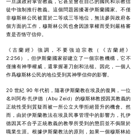
一旦讓政府掌管教義，它甚至會在自己的國民和宗教信
徒中強制推行教義。這個問題困擾著伊斯蘭國家。不僅
非穆斯林公民被置於二等或三等地位，無法參與政府各
個方面的工作，穆斯林公民也會因誰掌權而受到嚴格審
查是否恪守信仰。
《古蘭經》強調，不要強迫宗教（《古蘭經》
2:256），但伊斯蘭國家卻建立了一個宗教機構，它不
僅擁有神學權威，還掌握著刀劍和法槌。因此，一個人
作爲穆斯林公民的地位受到其神學信仰的影響。
20 世紀 90 年代初，隨著伊斯蘭教在埃及的復興，一位
名叫阿布·扎伊德（Abu Zeid）的穆斯林教授因其教義的
正統性受到質疑而被一所公立大學拒絕晉升的機會。然
而，由於伊斯蘭教法在埃及民事管理中的影響力，扎伊
德因其不合乎正統教義的教學所受到的懲罰並不侷限於
職業生涯。根據伊斯蘭教法的原則，如果一個穆斯林給