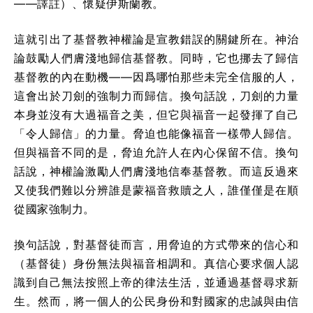
——譯註）、懷疑伊斯蘭教。
這就引出了基督教神權論是宣教錯誤的關鍵所在。神治
論鼓勵人們膚淺地歸信基督教。同時，它也挪去了歸信
基督教的內在動機——因爲哪怕那些未完全信服的人，
這會出於刀劍的強制力而歸信。換句話說，刀劍的力量
本身並沒有大過福音之美，但它與福音一起發揮了自己
「令人歸信」的力量。脅迫也能像福音一樣帶人歸信。
但與福音不同的是，脅迫允許人在內心保留不信。換句
話說，神權論激勵人們膚淺地信奉基督教。而這反過來
又使我們難以分辨誰是蒙福音救贖之人，誰僅僅是在順
從國家強制力。
換句話說，對基督徒而言，用脅迫的方式帶來的信心和
（基督徒）身份無法與福音相調和。真信心要求個人認
識到自己無法按照上帝的律法生活，並通過基督尋求新
生。然而，將一個人的公民身份和對國家的忠誠與由信