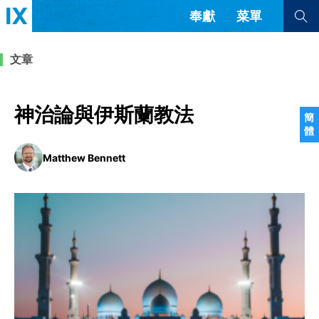
奉獻
菜單
查看全部
查看全部
文章
文章
書評
訪談
問答
神治論與伊斯蘭教法
簡
體
來信
Matthew Bennett
隱私條款
其他的模式
教會帶領
解經式講道與神學
简体中文
正體中文
英语
福音傳講與宣教
成員制與教會紀律
西班牙語
葡萄牙語
俄語
烏茲別克語
达里语
波斯語
團契生活與禱告
法語
羅馬尼亞語
波蘭語
越南語
意大利語
德語
韓語
土耳其語
阿拉伯語
阿爾巴尼亞語
塞爾維亞語
柬埔寨語