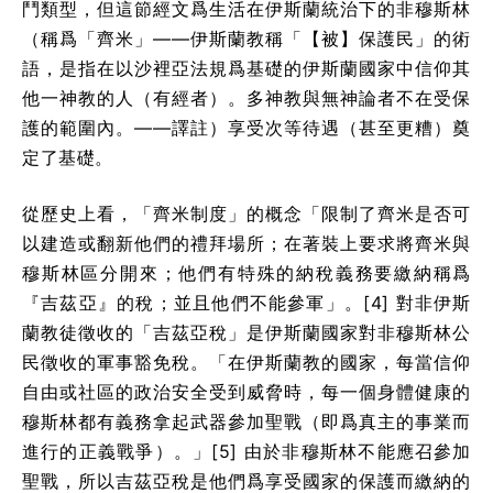
鬥類型，但這節經文爲生活在伊斯蘭統治下的非穆斯林
（稱爲「齊米」——伊斯蘭教稱「【被】保護民」的術
語，是指在以沙裡亞法規爲基礎的伊斯蘭國家中信仰其
他一神教的人（有經者）。多神教與無神論者不在受保
護的範圍內。——譯註）享受次等待遇（甚至更糟）奠
定了基礎。
從歷史上看，「齊米制度」的概念「限制了齊米是否可
以建造或翻新他們的禮拜場所；在著裝上要求將齊米與
穆斯林區分開來；他們有特殊的納稅義務要繳納稱爲
『吉茲亞』的稅；並且他們不能參軍」。[4] 對非伊斯
蘭教徒徵收的「吉茲亞稅」是伊斯蘭國家對非穆斯林公
民徵收的軍事豁免稅。「在伊斯蘭教的國家，每當信仰
自由或社區的政治安全受到威脅時，每一個身體健康的
穆斯林都有義務拿起武器參加聖戰（即爲真主的事業而
進行的正義戰爭）。」[5] 由於非穆斯林不能應召參加
聖戰，所以吉茲亞稅是他們爲享受國家的保護而繳納的