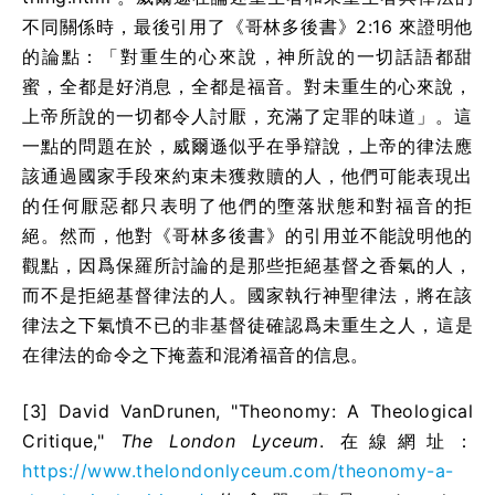
不同關係時，最後引用了《哥林多後書》2:16 來證明他
的論點：「對重生的心來說，神所說的一切話語都甜
蜜，全都是好消息，全都是福音。對未重生的心來說，
上帝所說的一切都令人討厭，充滿了定罪的味道」。這
一點的問題在於，威爾遜似乎在爭辯說，上帝的律法應
該通過國家手段來約束未獲救贖的人，他們可能表現出
的任何厭惡都只表明了他們的墮落狀態和對福音的拒
絕。然而，他對《哥林多後書》的引用並不能說明他的
觀點，因爲保羅所討論的是那些拒絕基督之香氣的人，
而不是拒絕基督律法的人。國家執行神聖律法，將在該
律法之下氣憤不已的非基督徒確認爲未重生之人
，
這是
在律法的命令之下掩蓋和混淆福音的信息。
[3]
David VanDrunen, "Theonomy: A Theological
Critique,"
The London Lyceum
.
在
線網址
：
https://www.thelondonlyceum.com/theonomy-a-