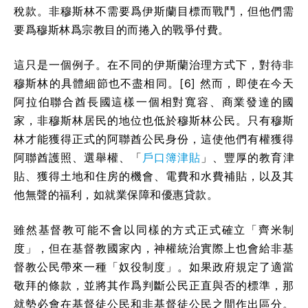
稅款。非穆斯林不需要爲伊斯蘭目標而戰鬥，但他們需
要爲穆斯林爲宗教目的而捲入的戰爭付費。
這只是一個例子。在不同的伊斯蘭治理方式下，對待非
穆斯林的具體細節也不盡相同。[6] 然而，即使在今天
阿拉伯聯合酋長國這樣一個相對寬容、商業發達的國
家，非穆斯林居民的地位也低於穆斯林公民。只有穆斯
林才能獲得正式的阿聯酋公民身份，這使他們有權獲得
阿聯酋護照、選舉權、「
戶口簿津貼
」、豐厚的教育津
貼、獲得土地和住房的機會、電費和水費補貼，以及其
他無聲的福利，如就業保障和優惠貸款。
雖然基督教可能不會以同樣的方式正式確立「齊米制
度」，但在基督教國家內，神權統治實際上也會給非基
督教公民帶來一種「奴役制度」。如果政府規定了適當
敬拜的條款，並將其作爲判斷公民正直與否的標準，那
就勢必會在基督徒公民和非基督徒公民之間作出區分。