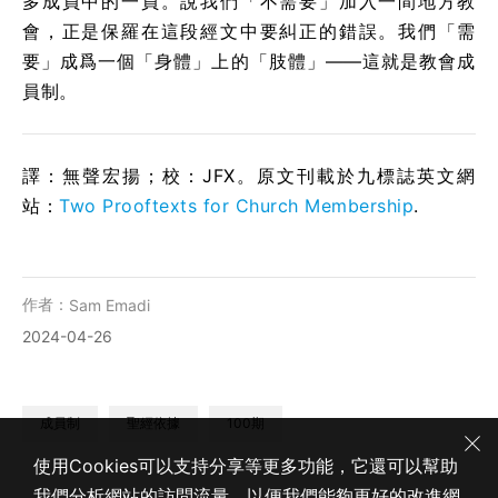
多成員中的一員。說我們「不需要」加入一間地方教
會，正是保羅在這段經文中要糾正的錯誤。我們「需
要」成爲一個「身體」上的「肢體」——這就是教會成
員制。
譯：無聲宏揚；校：JFX。原文刊載於九標誌英文網
站：
Two Prooftexts for Church Membership
.
作者：
Sam Emadi
2024-04-26
成員制
聖經依據
100期
使用Cookies可以支持分享等更多功能，它還可以幫助
我們分析網站的訪問流量，以便我們能夠更好的改進網