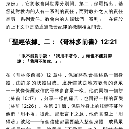
身份」，它將教會與世界分別開。第二，保羅指出，基
督徒對教內的人有一系列的責任，而對教外之人的責任
是另一系列責任。教會內的人歸我們「審判」，在這段
的上下文中是指通過教會紀律的機制相互問責。
「聖經依據」二：《哥林多前書》12:21
「
眼不能對手說：『我用不著你。』頭也不能對腳
說：『我用不著你。』
」
在《哥林多前書》12 章中，保羅將教會描述爲一個身
體，由許多的肢體組成。這身體就是地方教會的會眾
——就像保羅致信的哥林多會眾一樣。他們同領一個餅
（林前 10:17），分享一樣的痛苦，也同得一樣的喜樂
（林前 12:26）。在第 21 節，保羅說身上的肢體不能說
他們「用不著」彼此。那麼言下之意，他們實際上「用
得著」彼此——每個信徒都需要融入整個身體，成爲眾