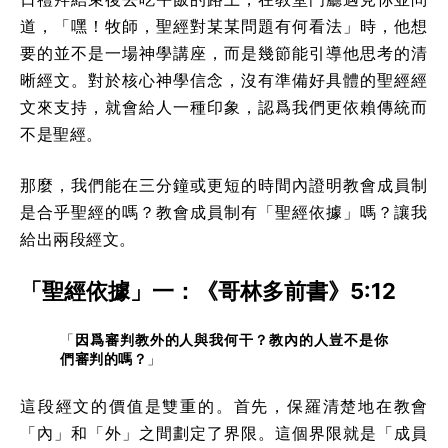
道，「嘿！牧師，聖經對某某問題有何看法」時，他想
要的並不是一場神學講座，而是幾節能引導他思考的清
晰經文。對於核心神學信念，沒有準備好具體的聖經經
文來支持，就會給人一種印象，認爲我們更依賴傳統而
不是聖經。
那麼，我們能在三分鐘或更短的時間內證明教會成員制
是合乎聖經的嗎？教會成員制有「聖經依據」嗎？讓我
給出兩段經文。
「聖經依據」一：《哥林多前書》5:12
「
因爲審判教外的人與我何干？教內的人豈不是你
們審判的嗎？
」
這段經文的價值是雙重的。首先，保羅清楚地在教會
「內」和「外」之間劃定了界限。這個界限就是「成員