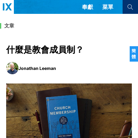
奉獻
菜單
查看全部
查看全部
文章
文章
書評
訪談
問答
什麼是教會成員制？
簡
體
來信
Jonathan Leeman
隱私條款
其他的模式
教會帶領
解經式講道與神學
简体中文
正體中文
英语
福音傳講與宣教
成員制與教會紀律
西班牙語
葡萄牙語
俄語
烏茲別克語
达里语
波斯語
團契生活與禱告
法語
羅馬尼亞語
波蘭語
越南語
意大利語
德語
韓語
土耳其語
阿拉伯語
阿爾巴尼亞語
塞爾維亞語
柬埔寨語