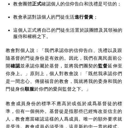
教會團體
正式
確認個人的信仰告白和洗禮是可信的；
教會承諾對該個人的門徒生活
進行督責
；
這個人正式將自己的門徒生活置於該團體及其領袖的
服侍和權柄之下。
教會對個人說：「我們承認你的信仰告白、洗禮以及跟
隨基督的門徒身份是有效的。因此，我們在萬民面前公
開
確認
並承認你屬於基督，並將我們團契的
監督
延伸至
你身上。」原則上，個人對教會說：「既然我承認你們
是一間忠心、傳揚福音的教會，我就將我的委身和我的
門徒身份
順服
於你們的愛與監督之下。」
教會成員身份的標準不應高於或低於成爲基督徒的標
準，但有一個例外。基督徒是指那些已經悔改並信主的
人，教會應當確認這樣的人爲成員。唯一的額外要求就
是受洗。教會成員必須受洗，這是新約中一貫的模式。