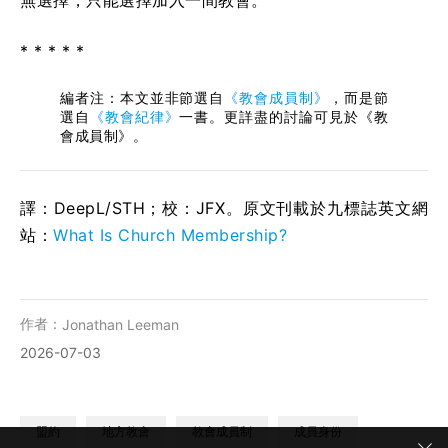
無選擇，只能選擇加入一間教會。
* * * * *
編者注：本文並非節選自
《教會成員制》
，而是節
選自
《教會紀律》
一書。更詳盡的討論可見於《教
會成員制》。
譯：DeepL/STH；校：
JFX
。原文刊載於九標誌英文網
站：
What Is Church Membership?
作者：
Jonathan Leeman
2026-07-03
盟約
地方教會
教會成員制
成員身份