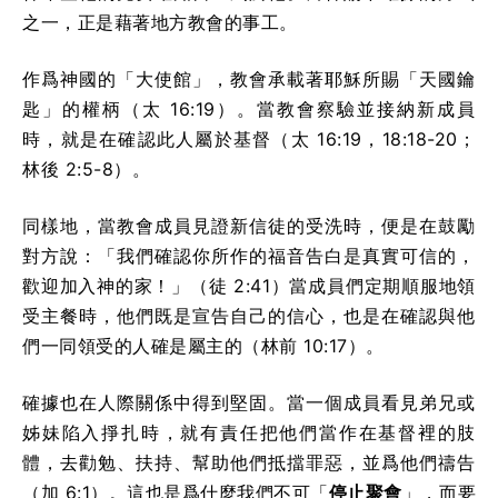
之一，正是藉著地方教會的事工。
作爲神國的「大使館」，教會承載著耶穌所賜「天國鑰
匙」的權柄（太 16:19）。當教會察驗並接納新成員
時，就是在確認此人屬於基督（太 16:19，18:18-20；
林後 2:5-8）。
同樣地，當教會成員見證新信徒的受洗時，便是在鼓勵
對方說：「我們確認你所作的福音告白是真實可信的，
歡迎加入神的家！」（徒 2:41）當成員們定期順服地領
受主餐時，他們既是宣告自己的信心，也是在確認與他
們一同領受的人確是屬主的（林前 10:17）。
確據也在人際關係中得到堅固。當一個成員看見弟兄或
姊妹陷入掙扎時，就有責任把他們當作在基督裡的肢
體，去勸勉、扶持、幫助他們抵擋罪惡，並爲他們禱告
（加 6:1）。這也是爲什麼我們不可「
停止聚會
」，而要