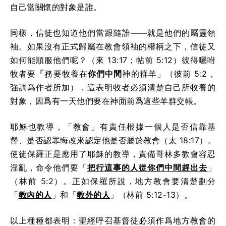
自己當關懷的對象是誰。
同樣，信徒也知道他們當跟隨誰——就是他們的屬靈領
袖。如果沒有正式歸屬在教會領袖的權柄之下，信徒又
如何能順服他們呢？（來 13:17；帖前 5:12）彼得囑咐
牧者要
「
務要牧養在
你們中間
神的群羊」（彼前 5:2，
強調爲作者所加），這表明牧者必須清楚自己所牧養的
對象，因爲有一天他們要在神面前爲這些羊群交帳。
耶穌也教導，「教會」有責任根據一個人是否信靠基
督、是否認罪悔改來認定他是否屬於教會（太 18:17）。
使徒保羅正是應用了耶穌的教導，責備哥林多教會容忍
淫亂，命令他們要「
把行這事的人從你們中間趕出去
」
（林前 5:2）。正如保羅所說，地方教會要清楚劃分
「
教內的人
」和「
教外的人
」（林前 5:12-13）。
以上種種都表明：聖經呼召基督徒必須作爲地方教會的