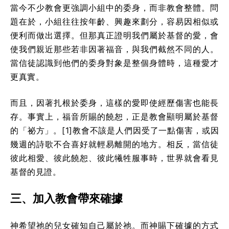
當今不少教會更強調小組中的委身，而非教會整體。問
題在於，小組往往按年齡、興趣來劃分，容易因相似或
便利而做出選擇。但那真正證明我們屬於基督的愛，會
使我們親近那些若非因著福音，與我們截然不同的人。
當信徒認識到他們的委身對象是整個身體時，這種愛才
更真實。
而且，因著扎根於委身，這樣的愛即使經歷傷害也能長
存。事實上，福音所賜的饒恕，正是教會顯明屬於基督
的「祕方」。[1]教會不該是人們因受了一點傷害，或因
幾週的詩歌不合喜好就輕易離開的地方。相反，當信徒
彼此相愛、彼此饒恕、彼此犧牲服事時，世界就會看見
基督的見證。
三、加入教會帶來確據
神希望祂的兒女確知自己屬於祂。而神賜下確據的方式