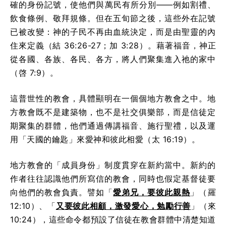
確的身份記號，使他們與萬民有所分別——例如割禮、
飲食條例、敬拜規條。但在五旬節之後，這些外在記號
已被改變：神的子民不再由血統決定，而是由聖靈的內
住來定義（結 36:26-27；加 3:28）。藉著福音，神正
從各國、各族、各民、各方，將人們聚集進入祂的家中
（啓 7:9）。
這普世性的教會，具體顯明在一個個地方教會之中。地
方教會既不是建築物，也不是社交俱樂部，而是信徒定
期聚集的群體，他們通過傳講福音、施行聖禮，以及運
用「天國的鑰匙」來愛神和彼此相愛（太 16:19）。
地方教會的「成員身份」制度貫穿在新約當中。新約的
作者往往認識他們所寫信的教會，同時也假定基督徒要
向他們的教會負責。譬如「
愛弟兄，要彼此親熱
」（羅
12:10）、「
又要彼此相顧，激發愛心，勉勵行善
」（來
10:24），這些命令都預設了信徒在教會群體中清楚知道