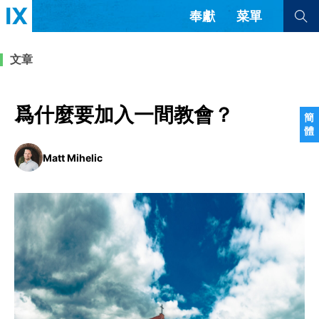
奉獻
菜單
查看全部
查看全部
文章
文章
書評
訪談
問答
爲什麼要加入一間教會？
簡
體
來信
Matt Mihelic
隱私條款
其他的模式
教會帶領
解經式講道與神學
简体中文
正體中文
英语
福音傳講與宣教
成員制與教會紀律
西班牙語
葡萄牙語
俄語
烏茲別克語
达里语
波斯語
團契生活與禱告
法語
羅馬尼亞語
波蘭語
越南語
意大利語
德語
韓語
土耳其語
阿拉伯語
阿爾巴尼亞語
塞爾維亞語
柬埔寨語