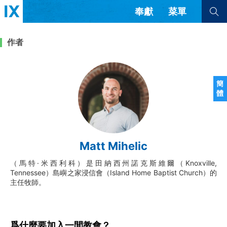
奉獻
菜單
查看全部
查看全部
作者
文章
書評
訪談
問答
簡
體
來信
隱私條款
其他的模式
教會帶領
解經式講道與神學
Matt Mihelic
简体中文
正體中文
英语
福音傳講與宣教
成員制與教會紀律
（馬特·米西利科）是田納西州諾克斯維爾（Knoxville,
西班牙語
葡萄牙語
俄語
Tennessee）島嶼之家浸信會（Island Home Baptist Church）的
烏茲別克語
达里语
波斯語
主任牧師。
團契生活與禱告
法語
羅馬尼亞語
波蘭語
越南語
意大利語
德語
韓語
土耳其語
阿拉伯語
爲什麼要加入一間教會？
阿爾巴尼亞語
塞爾維亞語
柬埔寨語