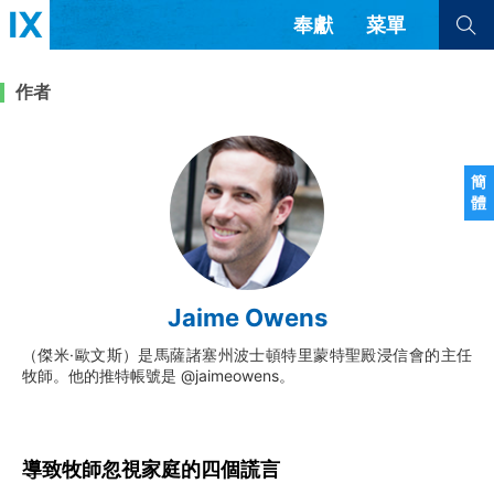
奉獻
菜單
查看全部
查看全部
作者
文章
書評
訪談
問答
簡
體
來信
隱私條款
其他的模式
教會帶領
解經式講道與神學
Jaime Owens
简体中文
正體中文
英语
福音傳講與宣教
成員制與教會紀律
（傑米·歐文斯）是馬薩諸塞州波士頓特里蒙特聖殿浸信會的主任
西班牙語
葡萄牙語
俄語
牧師。他的推特帳號是 @jaimeowens。
烏茲別克語
达里语
波斯語
團契生活與禱告
法語
羅馬尼亞語
波蘭語
越南語
意大利語
德語
韓語
土耳其語
阿拉伯語
導致牧師忽視家庭的四個謊言
阿爾巴尼亞語
塞爾維亞語
柬埔寨語