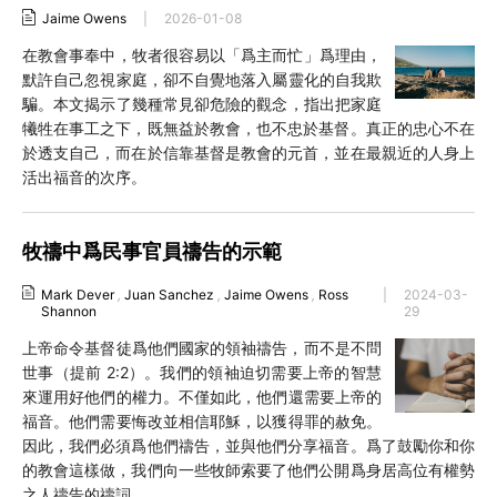
Jaime Owens
|
2026-01-08
在教會事奉中，牧者很容易以「爲主而忙」爲理由，
默許自己忽視家庭，卻不自覺地落入屬靈化的自我欺
騙。本文揭示了幾種常見卻危險的觀念，指出把家庭
犧牲在事工之下，既無益於教會，也不忠於基督。真正的忠心不在
於透支自己，而在於信靠基督是教會的元首，並在最親近的人身上
活出福音的次序。
牧禱中爲民事官員禱告的示範
Mark Dever
,
Juan Sanchez
,
Jaime Owens
,
Ross
|
2024-03-
Shannon
29
上帝命令基督徒爲他們國家的領袖禱告，而不是不問
世事（提前 2:2）。我們的領袖迫切需要上帝的智慧
來運用好他們的權力。不僅如此，他們還需要上帝的
福音。他們需要悔改並相信耶穌，以獲得罪的赦免。
因此，我們必須爲他們禱告，並與他們分享福音。爲了鼓勵你和你
的教會這樣做，我們向一些牧師索要了他們公開爲身居高位有權勢
之人禱告的禱詞。