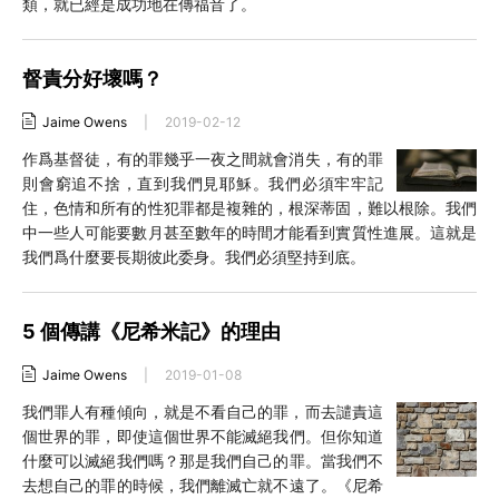
類，就已經是成功地在傳福音了。
督責分好壞嗎？
Jaime Owens
|
2019-02-12
作爲基督徒，有的罪幾乎一夜之間就會消失，有的罪
則會窮追不捨，直到我們見耶穌。我們必須牢牢記
住，色情和所有的性犯罪都是複雜的，根深蒂固，難以根除。我們
中一些人可能要數月甚至數年的時間才能看到實質性進展。這就是
我們爲什麼要長期彼此委身。我們必須堅持到底。
5 個傳講《尼希米記》的理由
Jaime Owens
|
2019-01-08
我們罪人有種傾向，就是不看自己的罪，而去譴責這
個世界的罪，即使這個世界不能滅絕我們。但你知道
什麼可以滅絕我們嗎？那是我們自己的罪。當我們不
去想自己的罪的時候，我們離滅亡就不遠了。《尼希