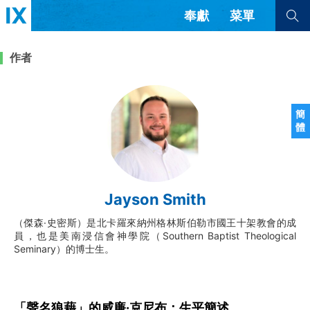
奉獻
菜單
查看全部
查看全部
作者
文章
書評
訪談
問答
簡
體
來信
隱私條款
其他的模式
教會帶領
解經式講道與神學
Jayson Smith
简体中文
正體中文
英语
福音傳講與宣教
成員制與教會紀律
（傑森·史密斯）是北卡羅來納州格林斯伯勒市國王十架教會的成
西班牙語
葡萄牙語
俄語
員，也是美南浸信會神學院（Southern Baptist Theological
烏茲別克語
达里语
波斯語
Seminary）的博士生。
團契生活與禱告
法語
羅馬尼亞語
波蘭語
越南語
意大利語
德語
韓語
土耳其語
阿拉伯語
「聲名狼藉」的威廉·克尼布：生平簡述
阿爾巴尼亞語
塞爾維亞語
柬埔寨語