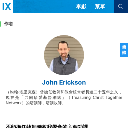
奉獻
菜單
查看全部
查看全部
作者
文章
書評
訪談
問答
簡
體
來信
隱私條款
其他的模式
教會帶領
解經式講道與神學
John Erickson
简体中文
正體中文
英语
福音傳講與宣教
成員制與教會紀律
（約翰·埃里克森）曾擔任牧師和教會植堂者長達二十五年之久，
西班牙語
葡萄牙語
俄語
現在是「共同珍愛基督網絡」（Treasuring Christ Together
烏茲別克語
达里语
波斯語
Network）的培訓師，培訓牧師。
團契生活與禱告
法語
羅馬尼亞語
波蘭語
越南語
意大利語
德語
韓語
土耳其語
阿拉伯語
不能擔任牧師時教我學會的六個功課
阿爾巴尼亞語
塞爾維亞語
柬埔寨語