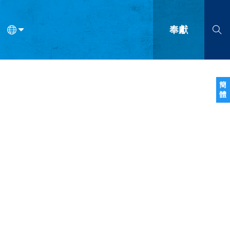
奉獻
語
法語
羅馬尼亞語
波蘭語
越南語
塞爾維亞語
柬埔寨語
簡
體
會的九個標誌？
什麼是九標誌事工？
神學
福音傳講與宣教
問答
成