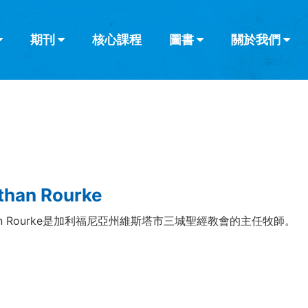
期刊
核心課程
圖書
關於我們
查看全部
查看全部
葡萄牙語
俄語
烏茲別克語
达里语
波斯
韓語
土耳其語
阿拉伯語
阿爾巴尼亞語
欄目
其他的模式
什麼是健康教
教會帶領
書評
解經式講道與
訪談
than Rourke
han Rourke是加利福尼亞州維斯塔市三城聖經教會的主任牧師。