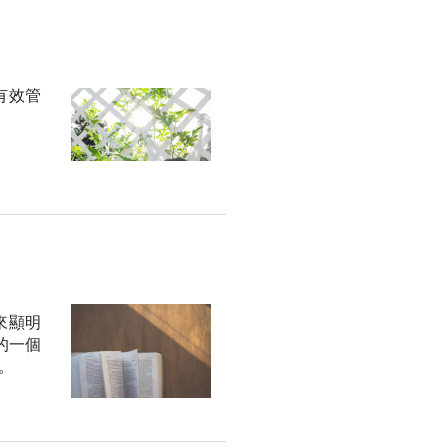
有效管
來顯明
的一個
。