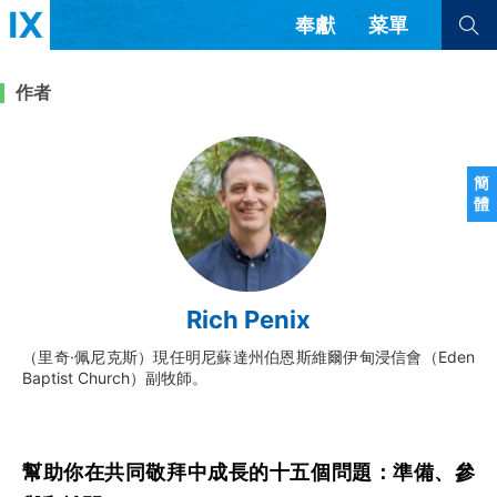
奉獻
菜單
查看全部
查看全部
作者
文章
書評
訪談
問答
簡
體
來信
隱私條款
其他的模式
教會帶領
解經式講道與神學
Rich Penix
简体中文
正體中文
英语
福音傳講與宣教
成員制與教會紀律
（里奇·佩尼克斯）現任明尼蘇達州伯恩斯維爾伊甸浸信會（Eden
西班牙語
葡萄牙語
俄語
Baptist Church）副牧師。
烏茲別克語
达里语
波斯語
團契生活與禱告
法語
羅馬尼亞語
波蘭語
越南語
意大利語
德語
韓語
土耳其語
阿拉伯語
幫助你在共同敬拜中成長的十五個問題：準備、參
阿爾巴尼亞語
塞爾維亞語
柬埔寨語