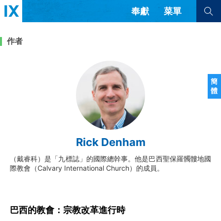
奉獻
菜單
查看全部
查看全部
作者
文章
書評
訪談
問答
簡
體
來信
隱私條款
其他的模式
教會帶領
解經式講道與神學
Rick Denham
简体中文
正體中文
英语
福音傳講與宣教
成員制與教會紀律
（戴睿科）是「九標誌」的國際總幹事。他是巴西聖保羅髑髏地國
西班牙語
葡萄牙語
俄語
際教會（Calvary International Church）的成員。
烏茲別克語
达里语
波斯語
團契生活與禱告
法語
羅馬尼亞語
波蘭語
越南語
意大利語
德語
韓語
土耳其語
阿拉伯語
巴西的教會：宗教改革進行時
阿爾巴尼亞語
塞爾維亞語
柬埔寨語