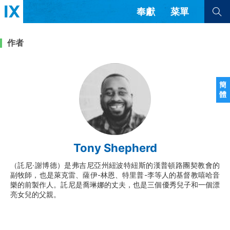
奉獻
菜單
查看全部
查看全部
作者
文章
書評
訪談
問答
簡
體
來信
隱私條款
其他的模式
教會帶領
解經式講道與神學
Tony Shepherd
简体中文
正體中文
英语
福音傳講與宣教
成員制與教會紀律
（託尼·謝博德）是弗吉尼亞州紐波特紐斯的漢普頓路團契教會的
西班牙語
葡萄牙語
俄語
副牧師，也是萊克雷、薩伊-林恩、特里普-李等人的基督教嘻哈音
烏茲別克語
达里语
波斯語
樂的前製作人。託尼是喬琳娜的丈夫，也是三個優秀兒子和一個漂
團契生活與禱告
法語
羅馬尼亞語
波蘭語
亮女兒的父親。
越南語
意大利語
德語
韓語
土耳其語
阿拉伯語
阿爾巴尼亞語
塞爾維亞語
柬埔寨語