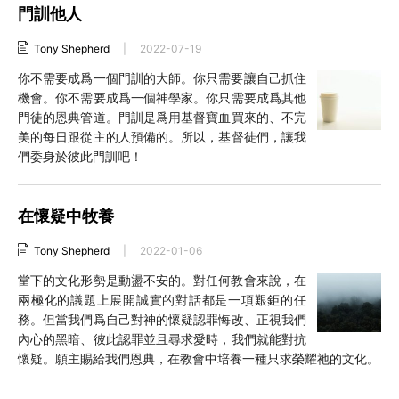
門訓他人
Tony Shepherd
|
2022-07-19
你不需要成爲一個門訓的大師。你只需要讓自己抓住
機會。你不需要成爲一個神學家。你只需要成爲其他
門徒的恩典管道。門訓是爲用基督寶血買來的、不完
美的每日跟從主的人預備的。所以，基督徒們，讓我
們委身於彼此門訓吧！
在懷疑中牧養
Tony Shepherd
|
2022-01-06
當下的文化形勢是動盪不安的。對任何教會來說，在
兩極化的議題上展開誠實的對話都是一項艱鉅的任
務。但當我們爲自己對神的懷疑認罪悔改、正視我們
內心的黑暗、彼此認罪並且尋求愛時，我們就能對抗
懷疑。願主賜給我們恩典，在教會中培養一種只求榮耀祂的文化。