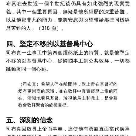
布真在去世近一個半世紀後仍具有如此強烈的現實意
義，其中一個重要原因，無疑是他所經歷的深重苦難，
以及他那非凡的能力，能將安慰與盼望帶給那些同樣經
歷苦難的人」（318 頁）。
四、堅定不移的以基督爲中心
司布真一生事工中第四個躍然紙上的特質，就是他堅定
不移的以基督爲中心。從憐憫事工到公共敬拜，一切都
跳動著同一個心跳。
（司布真）希望人們在離開時，對上帝在基督裡的
愛有更崇高的認識，並在敬拜中真實經歷上帝的同
在。清晰地看見基督、珍視祂爲主和救主，是會幕
教會敬拜聚會的終極目標。
五、深刻的信念
司布真因敬畏上帝而事奉，這使他有勇氣直面當代廣爲