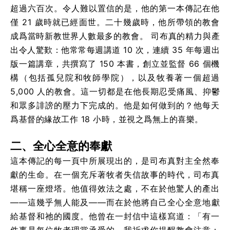
超過六百次。令人難以置信的是，他的第一本傳記在他
僅 21 歲時就已經面世。二十幾歲時，他所帶領的教會
成爲當時新教世界人數最多的教會。
司布真的精力與產
出令人驚歎：他常常每週講道 10 次，連續 35 年每週出
版一篇講章，共撰寫了 150 本書，創立並監督 66 個機
構（包括孤兒院和牧師學院），以及牧養著一個超過
5,000 人的教會。這一切都是在他長期忍受痛風、抑鬱
和眾多誹謗的壓力下完成的。他是如何做到的？他每天
爲基督的緣故工作 18 小時，並視之爲無上的喜樂。
二、全心全意的奉獻
這本傳記的每一頁中所展現出的，是司布真對主全然奉
獻的生命。在一個充斥著牧者失信故事的時代，司布真
堪稱一座燈塔。他值得效法之處，不在於他驚人的產出
——這幾乎無人能及——而在於他將自己全心全意地獻
給基督和祂的國度。他曾在一封信中這樣寫道：「有一