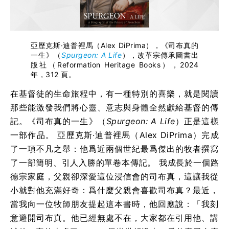
亞歷克斯·迪普裡馬（Alex DiPrima），《司布真的
一生》（
Spurgeon: A Life
），改革宗傳承圖書出
版社（
Reformation Heritage Books
），2024
年，312 頁。
在基督徒的生命旅程中，有一種特別的喜樂，就是閱讀
那些能激發我們將心靈、意志與身體全然獻給基督的傳
記。《司布真的一生》（
Spurgeon: A Life
）正是這樣
一部作品。
亞歷克斯·迪普裡馬
（Alex DiPrima）
完成
了一項不凡之舉：他爲近兩個世紀最爲傑出的牧者撰寫
了一部簡明、引人入勝的單卷本傳記。
我成長於一個路
德宗家庭，父親卻深愛這位浸信會的司布真，這讓我從
小就對他充滿好奇：爲什麼父親會喜歡司布真？最近，
當我向一位牧師朋友提起這本書時，他回應說：「我刻
意避開司布真。他已經無處不在，大家都在引用他、講