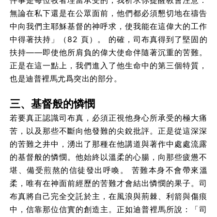
件事是每位牧者理當承受的，我祈求你提醒教會注意：
無論在私下還是在公眾面前，他們都必須懇切地在禱告
中向我們主耶穌基督的神呼求，使我能在這偉大的工作
中得著扶持」（82 頁）。
的確，司布真得到了堅固的
扶持——即使他所肩負的偉大使命伴隨著沉重的苦難。
正是在這一點上，我們進入了他生命中的第三個特質，
也是迪普裡馬尤爲突出的部分。
三、基督般的憐憫
若要真正認識司布真，必須正視他身心所承受的極大痛
苦，以及那些不斷向他發難的尖銳批評。正是從這深深
的苦難之井中，湧出了那種在他講道與著作中處處流露
的基督般的憐憫。他始終以溫柔的心腸，向那些疲憊不
堪、備受煎熬的信徒發出呼喚。
苦難本身不會帶來溫
柔，唯有在神面前經歷的苦難才會結出憐憫的果子。司
布真將自己完全交託於主，在風浪與荊棘、利箭與傷痕
中，信靠那位信實的創造主。正如迪普裡馬所說：「司