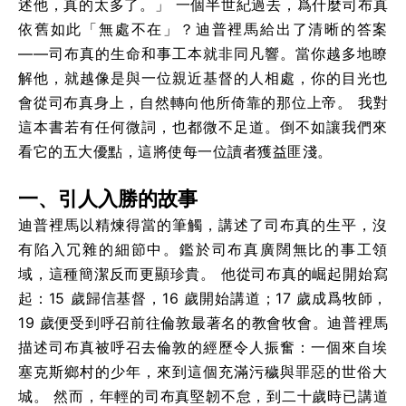
述他，真的太多了。」
一個半世紀過去，爲什麼司布真
依舊如此「無處不在」？迪普裡馬給出了清晰的答案
——司布真的生命和事工本就非同凡響。當你越多地瞭
解他，就越像是與一位親近基督的人相處，你的目光也
會從司布真身上，自然轉向他所倚靠的那位上帝。
我對
這本書若有任何微詞，也都微不足道。倒不如讓我們來
看它的五大優點，這將使每一位讀者獲益匪淺。
一、引人入勝的故事
迪普裡馬以精煉得當的筆觸，講述了司布真的生平，沒
有陷入冗雜的細節中。鑑於司布真廣闊無比的事工領
域，這種簡潔反而更顯珍貴。
他從司布真的崛起開始寫
起：15 歲歸信基督，16 歲開始講道；17 歲成爲牧師，
19 歲便受到呼召前往倫敦最著名的教會牧會。迪普裡馬
描述司布真被呼召去倫敦的經歷令人振奮：一個來自埃
塞克斯鄉村的少年，來到這個充滿污穢與罪惡的世俗大
城。
然而，年輕的司布真堅韌不怠，到二十歲時已講道