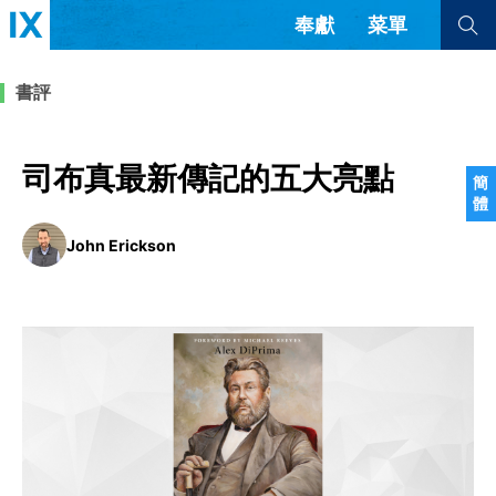
奉獻
菜單
查看全部
查看全部
書評
文章
書評
訪談
問答
司布真最新傳記的五大亮點
簡
體
來信
John Erickson
隱私條款
其他的模式
教會帶領
解經式講道與神學
简体中文
正體中文
英语
福音傳講與宣教
成員制與教會紀律
西班牙語
葡萄牙語
俄語
烏茲別克語
达里语
波斯語
團契生活與禱告
法語
羅馬尼亞語
波蘭語
越南語
意大利語
德語
韓語
土耳其語
阿拉伯語
阿爾巴尼亞語
塞爾維亞語
柬埔寨語