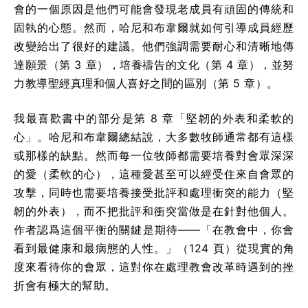
會的一個原因是他們可能會發現老成員有頑固的傳統和
固執的心態。然而，哈尼和布韋爾就如何引導成員經歷
改變給出了很好的建議。他們強調需要耐心和清晰地傳
達願景（第 3 章），培養禱告的文化（第 4 章），並努
力教導聖經真理和個人喜好之間的區別（第 5 章）。
我最喜歡書中的部分是第 8 章「堅韌的外表和柔軟的
心」。哈尼和布韋爾總結說，大多數牧師通常都有這樣
或那樣的缺點。然而每一位牧師都需要培養對會眾深深
的愛（柔軟的心），這種愛甚至可以經受住來自會眾的
攻擊，同時也需要培養接受批評和處理衝突的能力（堅
韌的外表），而不把批評和衝突當做是在針對他個人。
作者認爲這個平衡的關鍵是期待——「在教會中，你會
看到最健康和最病態的人性。」（124 頁）從現實的角
度來看待你的會眾，這對你在處理教會改革時遇到的挫
折會有極大的幫助。