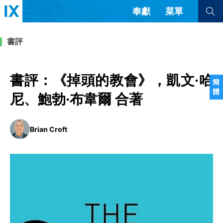
奉獻
菜單
查看全部
查看全部
書評
文章
書評
訪談
問答
書評：《掉頭的教會》，凱文·哈
簡
體
來信
尼、鮑勃·布韋爾 合著
隱私條款
其他的模式
Brian Croft
教會帶領
解經式講道與神學
简体中文
正體中文
英语
福音傳講與宣教
成員制與教會紀律
西班牙語
葡萄牙語
俄語
烏茲別克語
达里语
波斯語
團契生活與禱告
法語
羅馬尼亞語
波蘭語
越南語
意大利語
德語
韓語
土耳其語
阿拉伯語
阿爾巴尼亞語
塞爾維亞語
柬埔寨語