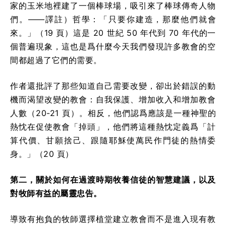
家的玉米地裡建了一個棒球場，吸引來了棒球傳奇人物
們。——譯註）哲學：「只要你建造，那麼他們就會
來。」（19 頁）這是 20 世紀 50 年代到 70 年代的一
個普遍現象，這也是爲什麼今天我們發現許多教會的空
間都超過了它們的需要。
作者還批評了那些知道自己需要改變，卻出於錯誤的動
機而渴望改變的教會：自我保護、增加收入和增加教會
人數（20-21 頁）。相反，他們認爲應該是一種神聖的
熱忱在促使教會「掉頭」，他們將這種熱忱定義爲「計
算代價、甘願捨己、跟隨耶穌使萬民作門徒的熱情委
身。」（20 頁）
第二，關於如何在過渡時期牧養信徒的智慧建議，以及
對牧師有益的屬靈忠告。
導致有抱負的牧師選擇植堂建立教會而不是進入現有教