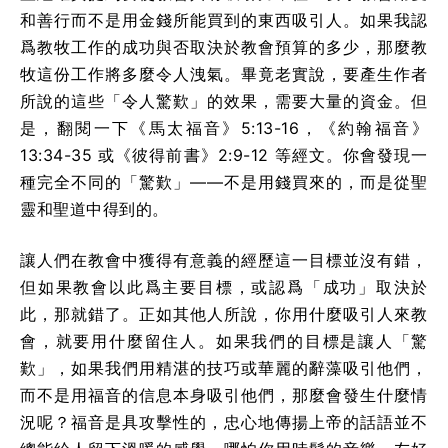
和善行而不是用金錢所能買到的東西吸引人。如果我認
爲教牧工作的成功與否取決於教會預算的多少，那麼教
牧這份工作將多麼令人洩氣。畢竟老實說，要產生作者
所說的這些「令人驚歎」的效果，需要大量的資金。但
是，翻閱一下《馬太福音》5:13-16，《約翰福音》
13:34-35 或《彼得前書》2:9-12 等經文。你會發現一
種完全不同的「驚歎」——不是用錢買來的，而是從聖
靈和聖道中得到的。
讓人們在教會中獲得有意義的經歷這一目標並沒有錯，
但如果教會以此爲主要目標，或認爲「成功」取決於
此，那就錯了。正如其他人所說，你用什麼吸引人來教
會，就要用什麼留住人。如果我們的目標是讓人「驚
歎」，如果我們用精湛的技巧或華麗的辭藻吸引他們，
而不是用福音的信息本身吸引他們，那麼會發生什麼情
況呢？福音是具攻擊性的，忠心地傳揚上帝的話語並不