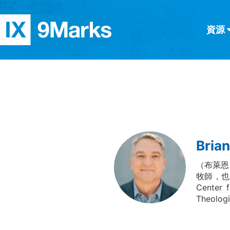
資源
简体中文
正體中文
英语
西班牙語
意大利語
德語
分類
隱私條款
文章
Brian
（布萊恩·
牧師，也是
Center
Theolo