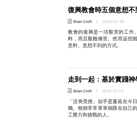
復興教會時五個意想不
Brian Croft
|
2024-07-29
教會的復興是一項艱苦的工作
料，而且艱難痛苦。然而這些
意料、意想不到的方式。
走到一起：基於實踐神
Brian Croft
|
2014-12-03
「沮喪受挫」似乎是蔓延在今
獨。牧師常常單單侷限在自己
工壓力和挑戰的人。