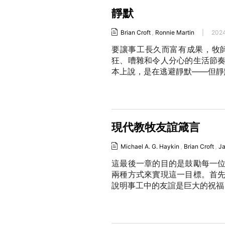
靜默
Brian Croft
,
Ronnie Martin
|
202
要讓事工長久而富有成果，牧
狂、嘈雜和令人分心的生活節
本上說，是在逃避靜默——但靜
現代教牧友誼箴言
Michael A. G. Haykin
,
Brian Croft
,
Ja
這最後一章的目的是鼓勵每一
兩種方式來實現這一目標。首
說明事工中的友誼是巨大的祝福