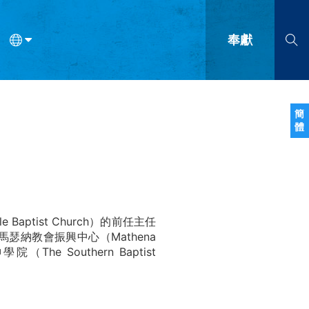
奉獻
語
法語
羅馬尼亞語
波蘭語
越南語
塞爾維亞語
柬埔寨語
簡
體
會的九個標誌？
什麼是九標誌事工？
神學
福音傳講與宣教
問答
成
aptist Church）的前任主任
還是馬瑟納教會振興中心（Mathena
院（The Southern Baptist