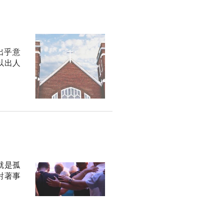
出乎意
以出人
就是孤
對著事