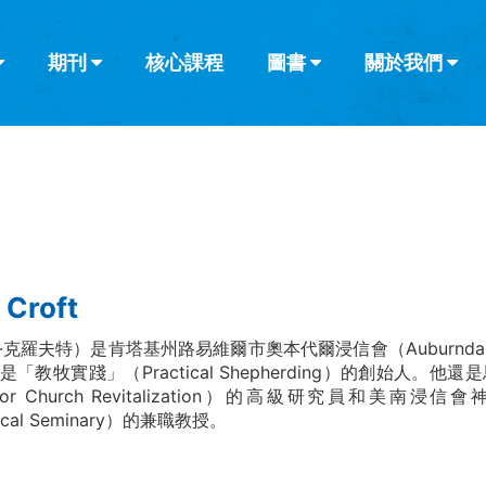
期刊
核心課程
圖書
關於我們
查看全部
查看全部
葡萄牙語
俄語
烏茲別克語
达里语
波斯
韓語
土耳其語
阿拉伯語
阿爾巴尼亞語
欄目
其他的模式
什麼是健康教
教會帶領
書評
解經式講道與
訪談
 Croft
克羅夫特）是肯塔基州路易維爾市奧本代爾浸信會（Auburndale B
「教牧實踐」（Practical Shepherding）的創始人。他
 for Church Revitalization）的高級研究員和美南浸信會神學
gical Seminary）的兼職教授。