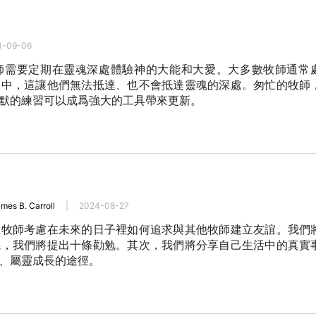
4-09-06
師需要定期在靈魂深處體驗神的大能和大愛。大多數牧師通常
奏中，這讓他們無法抵達、也不會抵達靈魂的深處。匆忙的牧師
默的練習可以成爲強大的工具帶來更新。
mes B. Carroll
|
2024-08-27
位牧師考慮在未來的日子裡如何追求與其他牧師建立友誼。我們
先，我們將提出十條勸勉。其次，我們將分享自己生活中的真實
、屬靈成長的途徑。