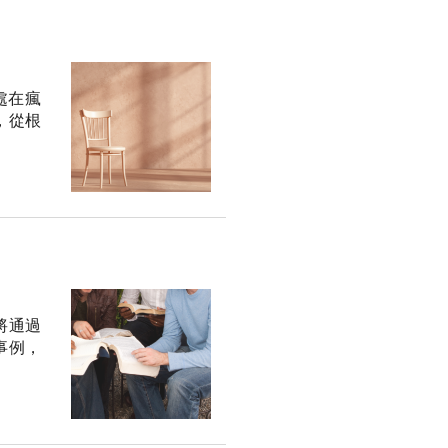
處在瘋
，從根
將通過
事例，