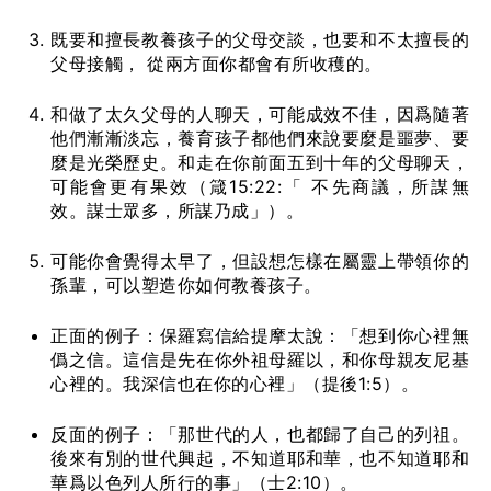
既要和擅長教養孩子的父母交談，也要和不太擅長的
父母接觸， 從兩方面你都會有所收穫的。
和做了太久父母的人聊天，可能成效不佳，因爲隨著
他們漸漸淡忘，養育孩子都他們來說要麼是噩夢、要
麼是光榮歷史。和走在你前面五到十年的父母聊天，
可能會更有果效（箴15:22:「 不先商議，所謀無
效。謀士眾多，所謀乃成」）。
可能你會覺得太早了，但設想怎樣在屬靈上帶領你的
孫輩，可以塑造你如何教養孩子。
正面的例子：保羅寫信給提摩太說：「想到你心裡無
僞之信。這信是先在你外祖母羅以，和你母親友尼基
心裡的。我深信也在你的心裡」（提後1:5）。
反面的例子：「那世代的人，也都歸了自己的列祖。
後來有別的世代興起，不知道耶和華，也不知道耶和
華爲以色列人所行的事」（士2:10）。