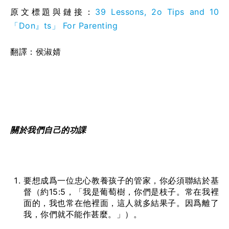
原文標題與鏈接：
39 Lessons, 2o Tips and 10
「Don』ts」 For Parenting
翻譯：侯淑婧
關於我
們
自己的功
課
要想成爲一位忠心教養孩子的管家，你必須聯結於基
督（約15:5，「我是葡萄樹，你們是枝子。常在我裡
面的，我也常在他裡面，這人就多結果子。因爲離了
我，你們就不能作甚麼。」）。