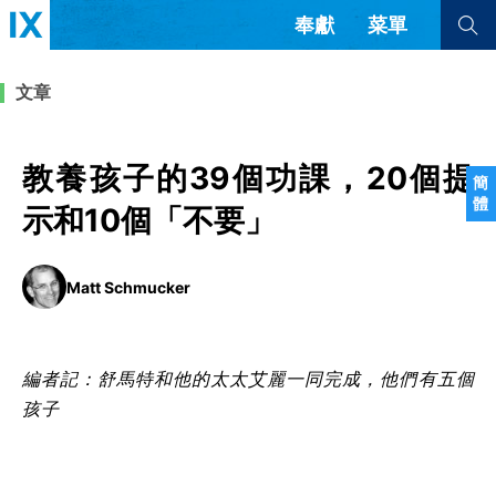
奉獻
菜單
查看全部
查看全部
文章
文章
書評
訪談
問答
教養孩子的39個功課，20個提
簡
體
來信
示和10個「不要」
隱私條款
其他的模式
Matt Schmucker
教會帶領
解經式講道與神學
简体中文
正體中文
英语
福音傳講與宣教
成員制與教會紀律
西班牙語
葡萄牙語
俄語
編
者
記
：
舒馬特
和他的太太
艾麗一同完成，他們有五個
烏茲別克語
达里语
波斯語
團契生活與禱告
孩子
法語
羅馬尼亞語
波蘭語
越南語
意大利語
德語
韓語
土耳其語
阿拉伯語
阿爾巴尼亞語
塞爾維亞語
柬埔寨語