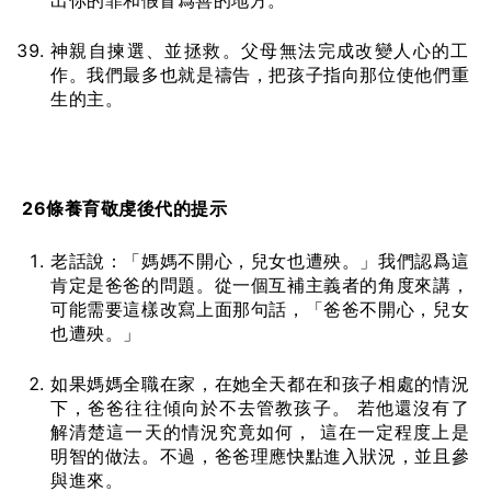
出你的罪和假冒爲善的地方。
神親自揀選、並拯救。父母無法完成改變人心的工
作。我們最多也就是禱告，把孩子指向那位使他們重
生的主。
26
條養育
敬虔後代的提示
老話說：「媽媽不開心，兒女也遭殃。」我們認爲這
肯定是爸爸的問題。從一個互補主義者的角度來講，
可能需要這樣改寫上面那句話，「爸爸不開心，兒女
也遭殃。」
如果媽媽全職在家，在她全天都在和孩子相處的情況
下，爸爸往往傾向於不去管教孩子。 若他還沒有了
解清楚這一天的情況究竟如何， 這在一定程度上是
明智的做法。不過，爸爸理應快點進入狀況，並且參
與進來。