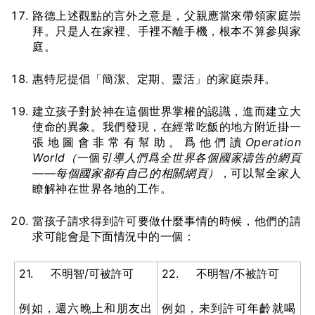
路德上述觀點的言外之意是，父親應當來帶領家庭崇
拜。只是人在家裡、手裡不離手機，根本不算參與家
庭。
惠特尼提倡「簡潔、定期、靈活」的家庭崇拜。
建立孩子對於神在這個世界掌權的認識，進而建立大
使命的異象。我們發現，在經常吃飯的地方附近掛一
張地圖會非常有幫助。爲他們讀
Operation
World
（
一個
引
導
人
們爲
全世界各個國家禱告的網
頁
——
每個國家都有自己的相關網
頁
）
，可以幫全家人
瞭解神在世界各地的工作。
當孩子請求得到許可要做什麼事情的時候，他們的請
求可能會是下面情況中的一個：
21. 不明智/可被許可
22. 不明智/不被許可
例如，週六晚上和朋友出
例如，未到許可年齡就喝