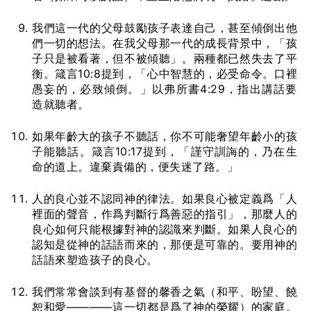
我們這一代的父母鼓勵孩子表達自己，甚至傾倒出他
們一切的想法。在我父母那一代的成長背景中，「孩
子只是被看著，但不被傾聽」。兩種都已然失去了平
衡。箴言10:8提到，「心中智慧的，必受命令。口裡
愚妄的，必致傾倒。」以弗所書4:29，指出講話要
造就聽者。
如果年齡大的孩子不聽話，你不可能奢望年齡小的孩
子能聽話。箴言10:17提到，「謹守訓誨的，乃在生
命的道上。違棄責備的，便失迷了路。」
人的良心並不認同神的律法。如果良心被定義爲「人
裡面的聲音，作爲判斷行爲善惡的指引」，那麼人的
良心如何只能根據對神的認識來判斷。如果人良心的
認知是從神的話語而來的，那便是可靠的。要用神的
話語來塑造孩子的良心。
我們常常會談到有基督的馨香之氣（和平、盼望、饒
恕和愛————這一切都是爲了神的榮耀）的家庭。