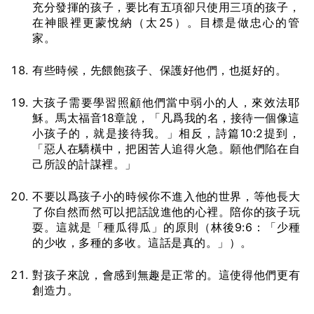
充分發揮的孩子，要比有五項卻只使用三項的孩子，
在神眼裡更蒙悅納（太25）。目標是做忠心的管
家。
有些時候，先餵飽孩子、保護好他們，也挺好的。
大孩子需要學習照顧他們當中弱小的人，來效法耶
穌。馬太福音18章說，「凡爲我的名，接待一個像這
小孩子的，就是接待我。」相反，詩篇10:2提到，
「惡人在驕橫中，把困苦人追得火急。願他們陷在自
己所設的計謀裡。」
不要以爲孩子小的時候你不進入他的世界，等他長大
了你自然而然可以把話說進他的心裡。陪你的孩子玩
耍。這就是「種瓜得瓜」的原則（林後9:6：「少種
的少收，多種的多收。這話是真的。」）。
對孩子來說，會感到無趣是正常的。這使得他們更有
創造力。