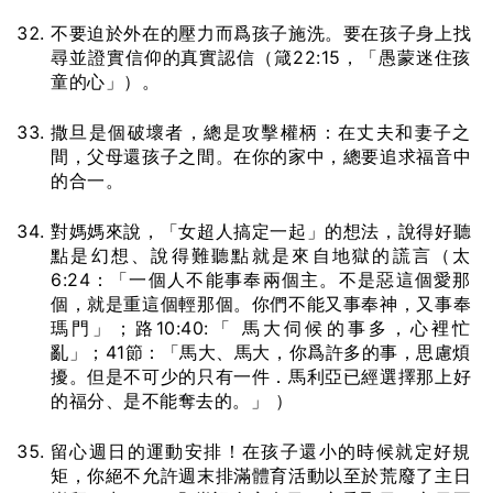
不要迫於外在的壓力而爲孩子施洗。要在孩子身上找
尋並證實信仰的真實認信（箴22:15，「愚蒙迷住孩
童的心」）。
撒旦是個破壞者，總是攻擊權柄：在丈夫和妻子之
間，父母還孩子之間。在你的家中，總要追求福音中
的合一。
對媽媽來說，「女超人搞定一起」的想法，說得好聽
點是幻想、說得難聽點就是來自地獄的謊言（太
6:24：「一個人不能事奉兩個主。不是惡這個愛那
個，就是重這個輕那個。你們不能又事奉神，又事奉
瑪門」；路10:40:「 馬大伺候的事多，心裡忙
亂」；41節：「馬大、馬大，你爲許多的事，思慮煩
擾。但是不可少的只有一件．馬利亞已經選擇那上好
的福分、是不能奪去的。」 ）
留心週日的運動安排！在孩子還小的時候就定好規
矩，你絕不允許週末排滿體育活動以至於荒廢了主日