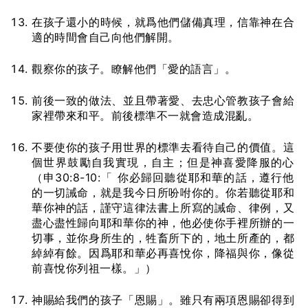
在孩子還小的時候，就爲他們儲備真理，信靠神在合
適的時間會自己向他們解開。
觀察你的孩子。瞭解他們「愛的語言」。
前後一致的做法、並且帶著愛、去忠心管教孩子會給
家裡帶來和平。前後標準不一就會造成混亂。
不要使你的孩子用世界的標準去看待自己的價值。這
個世界鼓勵自我實現，自主；但是神喜愛降服的心
（申30:8-10:「 你必歸回聽從耶和華的話，遵行他
的一切誡命，就是我今日所吩咐你的。你若聽從耶和
華你神的話，謹守這律法書上所寫的誡命、律例，又
盡心盡性歸向耶和華你的神，他必使你手裡所辦的一
切事，並你身所生的，牲畜所下的，地土所產的，都
綽綽有餘。因爲耶和華必再喜悅你，降福與你，像從
前喜悅你列祖一樣。」）
神賜給我們的孩子「恩賜」。雖只有兩項恩賜卻得到