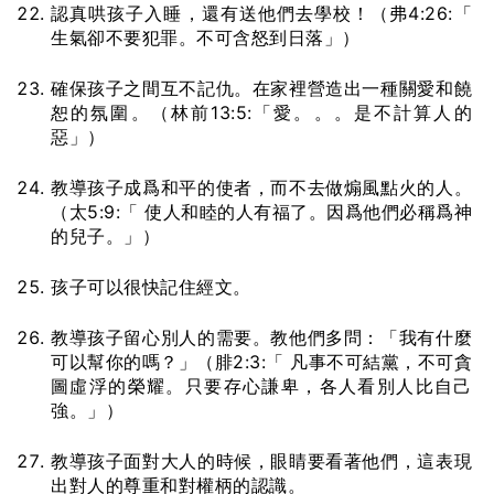
認真哄孩子入睡，還有送他們去學校！（弗4:26:「
生氣卻不要犯罪。不可含怒到日落」）
確保孩子之間互不記仇。在家裡營造出一種關愛和饒
恕的氛圍。（林前13:5:「愛。。。是不計算人的
惡」）
教導孩子成爲和平的使者，而不去做煽風點火的人。
（太5:9:「 使人和睦的人有福了。因爲他們必稱爲神
的兒子。」）
孩子可以很快記住經文。
教導孩子留心別人的需要。教他們多問：「我有什麼
可以幫你的嗎？」（腓2:3:「 凡事不可結黨，不可貪
圖虛浮的榮耀。只要存心謙卑，各人看別人比自己
強。」）
教導孩子面對大人的時候，眼睛要看著他們，這表現
出對人的尊重和對權柄的認識。