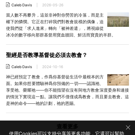
Caleb Davis
|
2026-05-26
當人數不再攀升，這並非神對你勞苦的冷落，而是主
權下的憐憫。它正在打碎我們對教會規模的偶像，迫
使我們從「求人進來」轉向「被神差遣」，將視線從
冰冷的數字移向那群基督用寶血贖回、鮮活而寶貴的羊群。
聖經是否教導基督徒必須去教會？
Caleb Davis
|
2024-10-16
神已經預定了教會，作爲你基督徒生活中最根本的方
面。如果你想要體驗神爲你預備的一切——認識祂、
享受祂、榮耀祂——你不能指望在沒有與地方教會深度委身和連接
的情況下實現這一點。讓我們不僅僅成爲教會，而且要去教會。這
是神的命令——祂的計劃，祂的恩賜。
查看更多
使用Cookies可以支持分享等更多功能，它還可以幫助