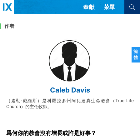
奉獻
菜單
查看全部
查看全部
作者
文章
書評
訪談
問答
簡
體
來信
隱私條款
其他的模式
教會帶領
解經式講道與神學
Caleb Davis
简体中文
正體中文
英语
福音傳講與宣教
成員制與教會紀律
（迦勒·戴維斯）是科羅拉多州阿瓦達真生命教會（True Life
西班牙語
葡萄牙語
俄語
Church）的主任牧師。
烏茲別克語
达里语
波斯語
團契生活與禱告
法語
羅馬尼亞語
波蘭語
越南語
意大利語
德語
韓語
土耳其語
阿拉伯語
爲何你的教會沒有增長或許是好事？
阿爾巴尼亞語
塞爾維亞語
柬埔寨語