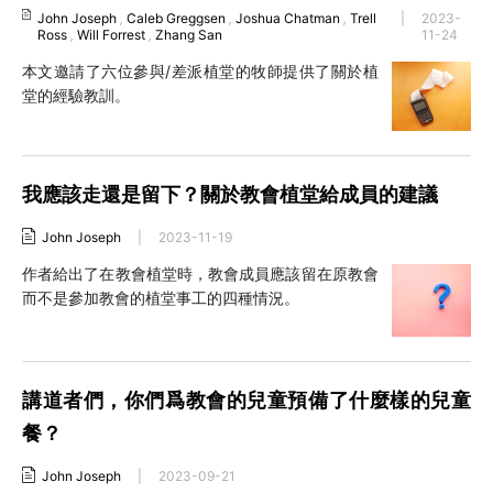
John Joseph
,
Caleb Greggsen
,
Joshua Chatman
,
Trell
|
2023-
Ross
,
Will Forrest
,
Zhang San
11-24
本文邀請了六位參與/差派植堂的牧師提供了關於植
堂的經驗教訓。
我應該走還是留下？關於教會植堂給成員的建議
John Joseph
|
2023-11-19
作者給出了在教會植堂時，教會成員應該留在原教會
而不是參加教會的植堂事工的四種情況。
講道者們，你們爲教會的兒童預備了什麼樣的兒童
餐？
John Joseph
|
2023-09-21