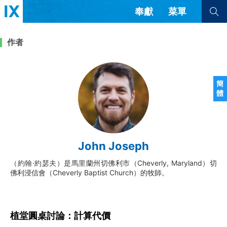
奉獻
菜單
查看全部
查看全部
作者
文章
書評
訪談
問答
簡
體
來信
隱私條款
其他的模式
教會帶領
解經式講道與神學
John Joseph
简体中文
正體中文
英语
福音傳講與宣教
成員制與教會紀律
（約翰·約瑟夫）是馬里蘭州切佛利市（Cheverly, Maryland）切
西班牙語
葡萄牙語
俄語
佛利浸信會（Cheverly Baptist Church）的牧師。
烏茲別克語
达里语
波斯語
團契生活與禱告
法語
羅馬尼亞語
波蘭語
越南語
意大利語
德語
韓語
土耳其語
阿拉伯語
植堂圓桌討論：計算代價
阿爾巴尼亞語
塞爾維亞語
柬埔寨語