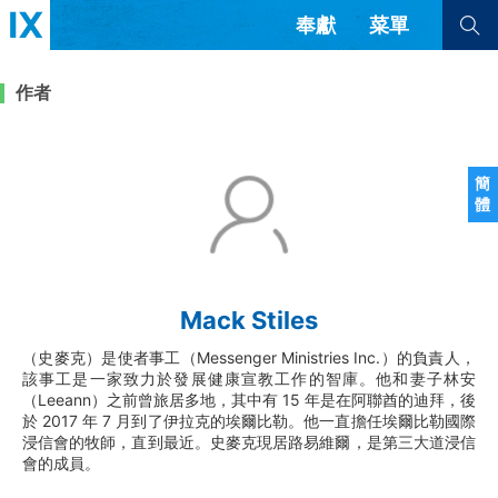
奉獻
菜單
查看全部
查看全部
作者
文章
書評
訪談
問答
簡
體
來信
隱私條款
其他的模式
教會帶領
解經式講道與神學
Mack Stiles
简体中文
正體中文
英语
福音傳講與宣教
成員制與教會紀律
（史麥克）是使者事工（Messenger Ministries Inc.）的負責人，
西班牙語
葡萄牙語
俄語
該事工是一家致力於發展健康宣教工作的智庫。他和妻子林安
烏茲別克語
达里语
波斯語
（Leeann）之前曾旅居多地，其中有 15 年是在阿聯酋的迪拜，後
團契生活與禱告
法語
羅馬尼亞語
波蘭語
於 2017 年 7 月到了伊拉克的埃爾比勒。他一直擔任埃爾比勒國際
越南語
意大利語
德語
浸信會的牧師，直到最近。史麥克現居路易維爾，是第三大道浸信
會的成員。
韓語
土耳其語
阿拉伯語
阿爾巴尼亞語
塞爾維亞語
柬埔寨語