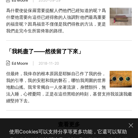
Ed Moore
|
2020-09-29
爲什麼使徒保羅需要提醒人們他們已經知道的呢？爲
什麼他需要向這些已經得救的人強調對他們最爲重要
的福音呢？因爲福音不僅僅是我們得救的方法，更是
我們走完今生所當倚靠的路徑。
「我耗盡了——然後留了下來」
Ed Moore
|
2018-11-20
但最終，我倖存的根本原因是耶穌自己作了我的份，
我的引導，我的安慰和我的磐石，哪怕我周圍的世界
地動山搖。我常常獨自一人坐著流淚，身體顫抖，無
法入睡，心裡憂悶，正是在這些黑暗的時刻，基督支持我並讓我繼
續堅持下去。
查看更多
使用Cookies可以支持分享等更多功能，它還可以幫助