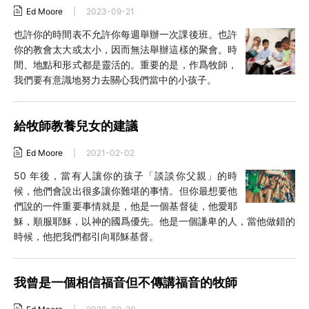
Ed Moore
|
2023-09-21
也許你的時間表不允許你每週舉辦一次課後班。也許
你的教會太大或太小，因而無法舉辦這樣的聚會。時
間、地點和形式都是靈活的。重要的是，作爲牧師，
我們要有意識地努力去關心我們當中的小孩子。
給牧師教養兒女的建議
Ed Moore
|
2021-02-02
50 年後，當有人讓你的孩子「談談你父親」的時
候，他們會說出很多讓你難堪的事情。但你最想要他
們說的一件重要事情就是，他是一個基督徒，他愛耶
穌，順服耶穌，以神的國爲優先。他是一個謙卑的人，當他做錯的
時候，他把我們都引向耶穌基督。
我曾是一個相信福音但不傳講福音的牧師