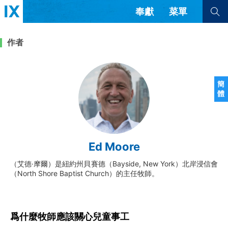
奉獻
菜單
查看全部
查看全部
作者
文章
書評
訪談
問答
簡
體
來信
隱私條款
其他的模式
教會帶領
解經式講道與神學
Ed Moore
简体中文
正體中文
英语
福音傳講與宣教
成員制與教會紀律
（艾德·摩爾）是紐約州貝賽德（Bayside, New York）北岸浸信會
西班牙語
葡萄牙語
俄語
（North Shore Baptist Church）的主任牧師。
烏茲別克語
达里语
波斯語
團契生活與禱告
法語
羅馬尼亞語
波蘭語
越南語
意大利語
德語
韓語
土耳其語
阿拉伯語
爲什麼牧師應該關心兒童事工
阿爾巴尼亞語
塞爾維亞語
柬埔寨語