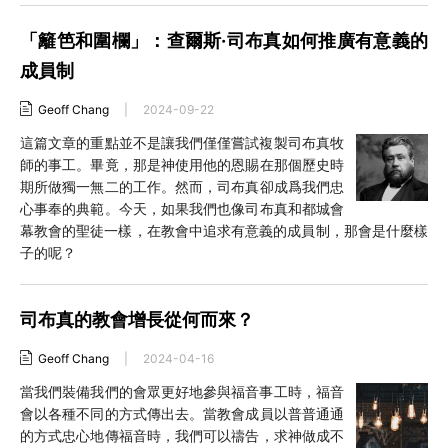
「籬笆和圍欄」：查爾斯·司布真如何推廣有意義的
成員制
Geoff Chang
|
2024-09-22
這篇文章的重點並不是讓我們僅僅嘗試複製司布真牧
師的事工。畢竟，那是神使用他的恩賜在那個歷史時
期所做獨一無二的工作。然而，司布真卻成爲我們忠
心事奉的典範。今天，如果我們也像司布真和都城會
幕教會的聖徒一樣，在教會中追求有意義的成員制，那會是什麼樣
子的呢？
司布真的教會增長從何而來？
Geoff Chang
|
2024-04-16
當我們裝備我們的會眾更好地參與福音事工時，福音
會以各種不同的方式傳出去。當教會成員以普普通通
的方式忠心地傳福音時，我們可以禱告，求神做成不