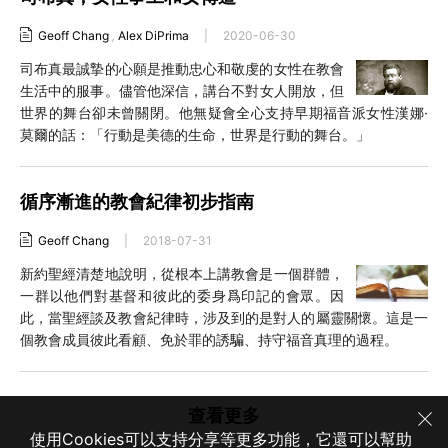
Geoff Chang
,
Alex DiPrima
|
2020-06-30
司布真最誠摯的心願是推動忠心和敬虔的女性在教會
生活中的服事。儘管他深信，講台不對女人開放，但
世界的舞台卻未曾關閉。他無疑會全心支持早期福音派女性漢娜·
莫爾的話：「行動是美德的生命，世界是行動的舞台。」
循序漸進的教會紀律初步指南
Geoff Chang
|
2018-07-31
新約聖經清楚地說明，從根本上講教會是一個群體，
一群以他們對基督和彼此的委身爲印記的會眾。因
此，當聖經談及教會紀律時，涉及到的是對人的屬靈關懷。這是一
個教會成員彼此看顧、免於罪的誘騙、持守福音真理的過程。
查看更多
使用Cookies可以支持分享等更多功能，它還可以幫助