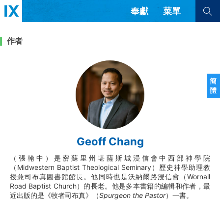
奉獻
菜單
查看全部
查看全部
作者
文章
書評
訪談
問答
簡
體
來信
隱私條款
其他的模式
教會帶領
解經式講道與神學
Geoff Chang
简体中文
正體中文
英语
福音傳講與宣教
成員制與教會紀律
（張翰中）是密蘇里州堪薩斯城浸信會中西部神學院
西班牙語
葡萄牙語
俄語
（Midwestern Baptist Theological Seminary）歷史神學助理教
烏茲別克語
达里语
波斯語
授兼司布真圖書館館長。他同時也是沃納爾路浸信會（Wornall
團契生活與禱告
法語
羅馬尼亞語
波蘭語
Road Baptist Church）的長老。他是多本書籍的編輯和作者，最
越南語
意大利語
德語
近出版的是《牧者司布真》（
Spurgeon the Pastor
）一書。
韓語
土耳其語
阿拉伯語
阿爾巴尼亞語
塞爾維亞語
柬埔寨語