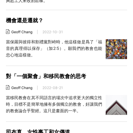
興起工人來收割莊稼。
機會還是遷就？
Geoff Chang
|
2022-10-31
當保羅與彼得和割禮黨對峙時，他這樣做是爲了「福
音的真理得以保存」（加2:5）。願我們的教會也能
忠心地這樣做。
對「一個聚會」和移民教會的思考
Geoff Chang
|
2022-08-21
當移民教會在其不同語言的場次中追求更大的獨立性
時，目標不是簡單地擁有多個獨立的教會，好讓我們
的教會論合乎聖經。這只是畫面的一半。
司布真，女性事工和女傳道