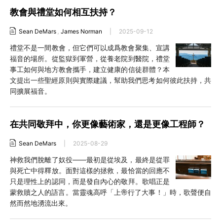
教會與禮堂如何相互扶持？
Sean DeMars
,
James Norman
|
2025-09-12
禮堂不是一間教會，但它們可以成爲教會聚集、宣講
福音的場所。從監獄到軍營，從養老院到醫院，禮堂
事工如何與地方教會攜手，建立健康的信徒群體？本
文提出一些聖經原則與實際建議，幫助我們思考如何彼此扶持，共
同擴展福音。
在共同敬拜中，你更像藝術家，還是更像工程師？
Sean DeMars
|
2025-08-29
神救我們脫離了奴役——最初是從埃及，最終是從罪
與死亡中得釋放。面對這樣的拯救，最恰當的回應不
只是理性上的認同，而是發自內心的敬拜。歌唱正是
蒙救贖之人的語言。當靈魂高呼「上帝行了大事！」時，歌聲便自
然而然地湧流出來。