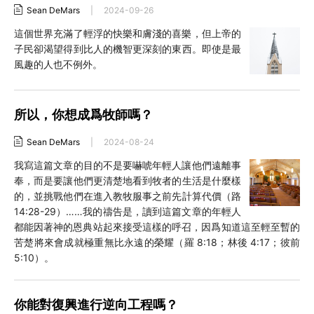
Sean DeMars
|
2024-09-26
這個世界充滿了輕浮的快樂和膚淺的喜樂，但上帝的
子民卻渴望得到比人的機智更深刻的東西。即使是最
風趣的人也不例外。
所以，你想成爲牧師嗎？
Sean DeMars
|
2024-08-24
我寫這篇文章的目的不是要嚇唬年輕人讓他們遠離事
奉，而是要讓他們更清楚地看到牧者的生活是什麼樣
的，並挑戰他們在進入教牧服事之前先計算代價（路
14:28-29）……我的禱告是，讀到這篇文章的年輕人
都能因著神的恩典站起來接受這樣的呼召，因爲知道這至輕至暫的
苦楚將來會成就極重無比永遠的榮耀（羅 8:18；林後 4:17；彼前
5:10）。
你能對復興進行逆向工程嗎？