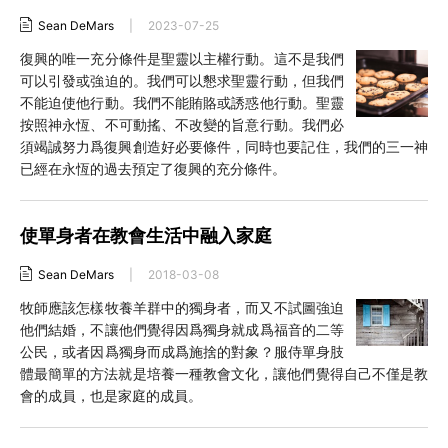
Sean DeMars
|
2023-07-25
復興的唯一充分條件是聖靈以主權行動。這不是我們
可以引發或強迫的。我們可以懇求聖靈行動，但我們
不能迫使他行動。我們不能賄賂或誘惑他行動。聖靈
按照神永恆、不可動搖、不改變的旨意行動。我們必
須竭誠努力爲復興創造好必要條件，同時也要記住，我們的三一神
已經在永恆的過去預定了復興的充分條件。
使單身者在教會生活中融入家庭
Sean DeMars
|
2018-03-08
牧師應該怎樣牧養羊群中的獨身者，而又不試圖強迫
他們結婚，不讓他們覺得因爲獨身就成爲福音的二等
公民，或者因爲獨身而成爲施捨的對象？服侍單身肢
體最簡單的方法就是培養一種教會文化，讓他們覺得自己不僅是教
會的成員，也是家庭的成員。