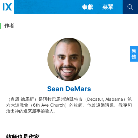
奉獻
菜單
查看全部
查看全部
作者
文章
書評
訪談
問答
簡
體
來信
隱私條款
其他的模式
教會帶領
解經式講道與神學
Sean DeMars
简体中文
正體中文
英语
福音傳講與宣教
成員制與教會紀律
（肖恩·德馬斯）是阿拉巴馬州迪凱特市（Decatur, Alabama）第
西班牙語
葡萄牙語
俄語
六大道教會（6th Ave Church）的牧師。他曾通過講道、教導和
烏茲別克語
达里语
波斯語
活出神的道來服事祕魯人。
團契生活與禱告
法語
羅馬尼亞語
波蘭語
越南語
意大利語
德語
韓語
土耳其語
阿拉伯語
牧師也是作家
阿爾巴尼亞語
塞爾維亞語
柬埔寨語