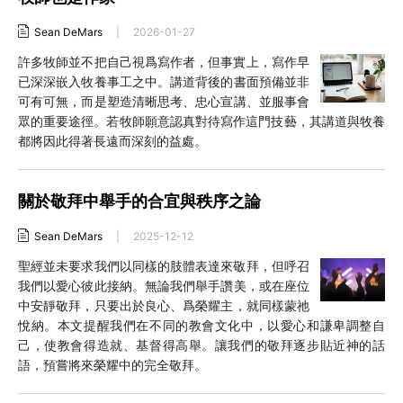
Sean DeMars
|
2026-01-27
許多牧師並不把自己視爲寫作者，但事實上，寫作早
已深深嵌入牧養事工之中。講道背後的書面預備並非
可有可無，而是塑造清晰思考、忠心宣講、並服事會
眾的重要途徑。若牧師願意認真對待寫作這門技藝，其講道與牧養
都將因此得著長遠而深刻的益處。
關於敬拜中舉手的合宜與秩序之論
Sean DeMars
|
2025-12-12
聖經並未要求我們以同樣的肢體表達來敬拜，但呼召
我們以愛心彼此接納。無論我們舉手讚美，或在座位
中安靜敬拜，只要出於良心、爲榮耀主，就同樣蒙祂
悅納。本文提醒我們在不同的教會文化中，以愛心和謙卑調整自
己，使教會得造就、基督得高舉。讓我們的敬拜逐步貼近神的話
語，預嘗將來榮耀中的完全敬拜。