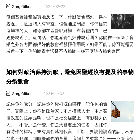
Greg Gilbert
|
2022-02-22
每個基督徒都誠實地反省一下，什麼使他感到「與神
親近」，這這將大有裨益。僅僅通過閱讀「你們從前
遠離神的人，如今卻在基督耶穌裡，靠著他的血，已
經得親近了」這句話，你能感覺到與神親近嗎？你能在一個除了音
樂之外各方面都很好的教會裡發揮作用嗎？如果不能，你可能需要
考慮一下，你的屬靈生活是否依賴於一些不應該依賴的東西。
如何對政治保持沉默，避免因聖經沒有提及的事物
分裂教會
Greg Gilbert
|
2021-11-02
記住你的職分，記住你的權柄源自哪裡，記住你的責
任。實際上，你不是政治家，不是權威人士，不是某
個政黨的拉票走狗，也不是社交媒體上「有影響力的
人」，不管那是什麼。你是天國君王的使者，因此你
有特殊的權柄，並有責任爲祂代言。所以，要說祂說過的話，不添
加也不刪減。同時提醒你的會眾，這個世界並非全部——不管這個