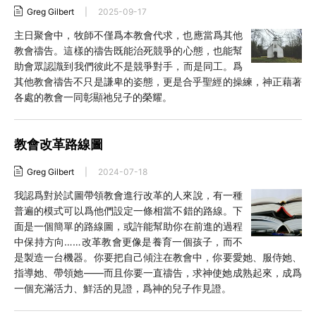
Greg Gilbert
|
2025-09-17
主日聚會中，牧師不僅爲本教會代求，也應當爲其他
教會禱告。這樣的禱告既能治死競爭的心態，也能幫
助會眾認識到我們彼此不是競爭對手，而是同工。爲
其他教會禱告不只是謙卑的姿態，更是合乎聖經的操練，神正藉著
各處的教會一同彰顯祂兒子的榮耀。
教會改革路線圖
Greg Gilbert
|
2024-07-18
我認爲對於試圖帶領教會進行改革的人來說，有一種
普遍的模式可以爲他們設定一條相當不錯的路線。下
面是一個簡單的路線圖，或許能幫助你在前進的過程
中保持方向……改革教會更像是養育一個孩子，而不
是製造一台機器。你要把自己傾注在教會中，你要愛她、服侍她、
指導她、帶領她——而且你要一直禱告，求神使她成熟起來，成爲
一個充滿活力、鮮活的見證，爲神的兒子作見證。