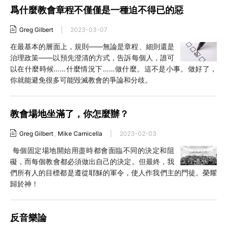
爲什麼教會章程不僅僅是一種迫不得已的惡
Greg Gilbert
|
2023-03-07
在最基本的層面上，規則——無論是章程、細則還是
治理政策——以預先澄清的方式，告訴每個人，誰可
以在什麼時候……什麼情況下……做什麼。這不是小事。做好了，
你就能避免很多可能毀滅教會的爭論和分歧。
教會場地坐滿了，你怎麼辦？
Greg Gilbert
,
Mike Carnicella
|
2023-02-03
每個固定場地開始用盡時都會面臨不同的決定和阻
礙，而每個教會都必須做出自己的決定。但最終，我
們所有人的目標都是遵從耶穌的軍令，使人作我們主的門徒。榮耀
歸於神！
反音樂論