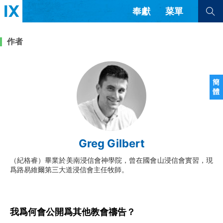
奉獻
菜單
查看全部
查看全部
作者
文章
書評
訪談
問答
簡
體
來信
隱私條款
其他的模式
教會帶領
解經式講道與神學
Greg Gilbert
简体中文
正體中文
英语
福音傳講與宣教
成員制與教會紀律
（紀格睿）畢業於美南浸信會神學院，曾在國會山浸信會實習，現
西班牙語
葡萄牙語
俄語
爲路易維爾第三大道浸信會主任牧師。
烏茲別克語
达里语
波斯語
團契生活與禱告
法語
羅馬尼亞語
波蘭語
越南語
意大利語
德語
韓語
土耳其語
阿拉伯語
我爲何會公開爲其他教會禱告？
阿爾巴尼亞語
塞爾維亞語
柬埔寨語