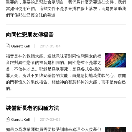
重要的，重要的是幫助會眾明白，我們爲什麼需要這些文件，我們
當如何使用它們。這些文件不是拿來掛在牆上落灰，而是要幫助我
們守住那些已經交託的善道
向同性戀朋友傳福音
Garrett Kell
|
2017-05-04
福音是神的救贖大能。這就意味著對同性戀男女的福
音跟對異性戀者的福音是相同的。同性戀並不是罪之
首，不信神才是。耶穌是爲眾罪死，是爲各式各樣的
罪人死。所以不要懷疑基督的大能，而是急切地爲柔軟的心、敞開
的門和恆久的果效禱告。相信神的智慧和神的大能，而不是你自己
的。
裝備新長老的四種方法
Garrett Kell
|
2017-02-02
如果身爲專業運動員需要接受訓練來處理令人羨慕但