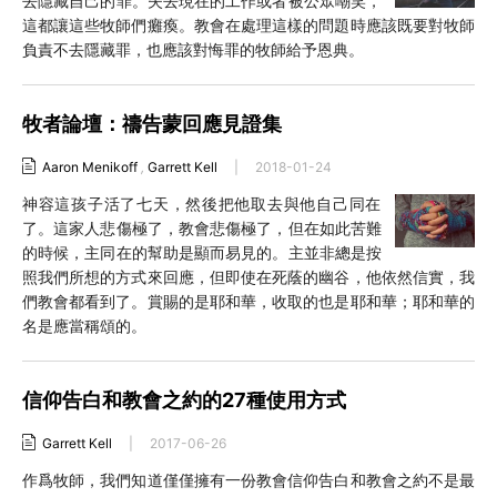
去隱藏自己的罪。失去現在的工作或者被公眾嘲笑，
這都讓這些牧師們癱瘓。教會在處理這樣的問題時應該既要對牧師
負責不去隱藏罪，也應該對悔罪的牧師給予恩典。
牧者論壇：禱告蒙回應見證集
Aaron Menikoff
,
Garrett Kell
|
2018-01-24
神容這孩子活了七天，然後把他取去與他自己同在
了。這家人悲傷極了，教會悲傷極了，但在如此苦難
的時候，主同在的幫助是顯而易見的。主並非總是按
照我們所想的方式來回應，但即使在死蔭的幽谷，他依然信實，我
們教會都看到了。賞賜的是耶和華，收取的也是耶和華；耶和華的
名是應當稱頌的。
信仰告白和教會之約的27種使用方式
Garrett Kell
|
2017-06-26
作爲牧師，我們知道僅僅擁有一份教會信仰告白和教會之約不是最