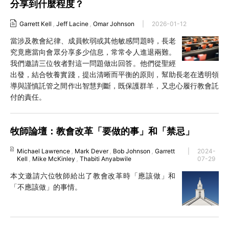
分享到什麼程度？
Garrett Kell
,
Jeff Lacine
,
Omar Johnson
|
2026-01-12
當涉及教會紀律、成員軟弱或其他敏感問題時，長老
究竟應當向會眾分享多少信息，常常令人進退兩難。
我們邀請三位牧者對這一問題做出回答。他們從聖經
出發，結合牧養實踐，提出清晰而平衡的原則，幫助長老在透明領
導與謹慎託管之間作出智慧判斷，既保護群羊，又忠心履行教會託
付的責任。
牧師論壇：教會改革「要做的事」和「禁忌」
Michael Lawrence
,
Mark Dever
,
Bob Johnson
,
Garrett
|
2024-
Kell
,
Mike McKinley
,
Thabiti Anyabwile
07-29
本文邀請六位牧師給出了教會改革時「應該做」和
「不應該做」的事情。