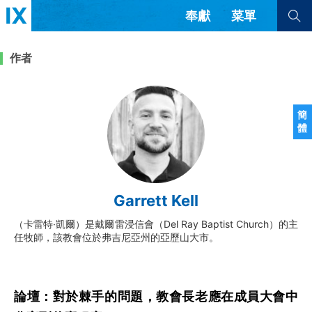
奉獻
菜單
查看全部
查看全部
作者
文章
書評
訪談
問答
簡
體
來信
隱私條款
其他的模式
教會帶領
解經式講道與神學
Garrett Kell
简体中文
正體中文
英语
福音傳講與宣教
成員制與教會紀律
（卡雷特·凱爾）是戴爾雷浸信會（Del Ray Baptist Church）的主
西班牙語
葡萄牙語
俄語
任牧師，該教會位於弗吉尼亞州的亞歷山大市。
烏茲別克語
达里语
波斯語
團契生活與禱告
法語
羅馬尼亞語
波蘭語
越南語
意大利語
德語
韓語
土耳其語
阿拉伯語
論壇：對於棘手的問題，教會長老應在成員大會中
阿爾巴尼亞語
塞爾維亞語
柬埔寨語