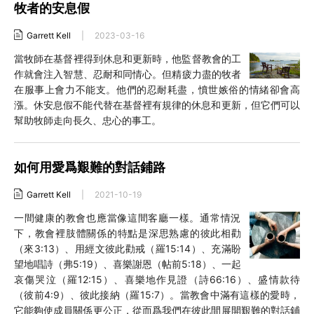
牧者的安息假
Garrett Kell
|
2023-03-16
當牧師在基督裡得到休息和更新時，他監督教會的工
作就會注入智慧、忍耐和同情心。但精疲力盡的牧者
在服事上會力不能支。他們的忍耐耗盡，憤世嫉俗的情緒卻會高
漲。休安息假不能代替在基督裡有規律的休息和更新，但它們可以
幫助牧師走向長久、忠心的事工。
如何用愛爲艱難的對話鋪路
Garrett Kell
|
2021-10-19
一間健康的教會也應當像這間客廳一樣。通常情況
下，教會裡肢體關係的特點是深思熟慮的彼此相勸
（來3:13）、用經文彼此勸戒（羅15:14）、充滿盼
望地唱詩（弗5:19）、喜樂謝恩（帖前5:18）、一起
哀傷哭泣（羅12:15）、喜樂地作見證（詩66:16）、盛情款待
（彼前4:9）、彼此接納（羅15:7）。當教會中滿有這樣的愛時，
它能夠使成員關係更公正，從而爲我們在彼此間展開艱難的對話鋪