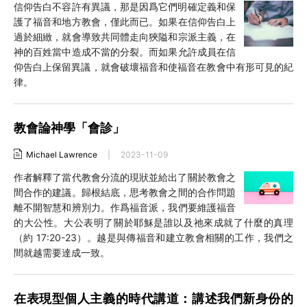
信仰告白不容許有異議，那是因爲它們明確定義和保
護了福音和地方教會，僅此而已。如果在信仰告白上
過於細緻，就會導致共同體走向狹隘和宗派主義，在
神的百姓當中造成不當的分裂。而如果允許成員在信
仰告白上保留異議，就會破壞福音和使福音在教會中有形可見的紀
律。
教會論神學「會診」
Michael Lawrence
|
2023-11-09
作者解釋了當代教會分流的現狀並給出了關於教會之
間合作的建議。歸根結底，思考教會之間的合作問題
離不開智慧和辨別力。作爲福音派，我們要維護福音
的大公性。大公表明了關於耶穌是誰以及祂來成就了什麼的真理
（約 17:20-23）。越是與傳福音和建立教會相關的工作，我們之
間就越需要達成一致。
在表現型個人主義的時代講道：講述我們新身份的