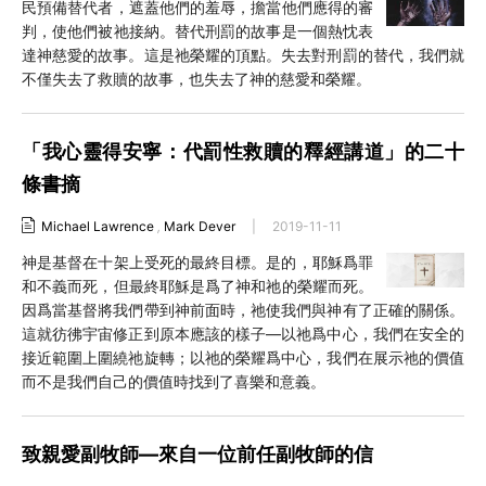
民預備替代者，遮蓋他們的羞辱，擔當他們應得的審
判，使他們被祂接納。替代刑罰的故事是一個熱忱表
達神慈愛的故事。這是祂榮耀的頂點。失去對刑罰的替代，我們就
不僅失去了救贖的故事，也失去了神的慈愛和榮耀。
「我心靈得安寧：代罰性救贖的釋經講道」的二十
條書摘
Michael Lawrence
,
Mark Dever
|
2019-11-11
神是基督在十架上受死的最終目標。是的，耶穌爲罪
和不義而死，但最終耶穌是爲了神和祂的榮耀而死。
因爲當基督將我們帶到神前面時，祂使我們與神有了正確的關係。
這就彷彿宇宙修正到原本應該的樣子—以祂爲中心，我們在安全的
接近範圍上圍繞祂旋轉；以祂的榮耀爲中心，我們在展示祂的價值
而不是我們自己的價值時找到了喜樂和意義。
致親愛副牧師—來自一位前任副牧師的信