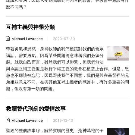
建議和看法，因爲它受到我聽到的內容的影響。在教會中應該有什
麼不同嗎？
互補主義與神學分類
Michael Lawrence
|
2020-07-30
帶著勇氣和恩慈，身爲牧師的我們應該對我們的會眾
講話。需要勇氣，因爲某些問題將意味著我們必須分
裂。就我自己而言，雖然我們可以聯繫，但我們無法
與承認互補主義但是執行平權主義的教會在植堂上合作。但是，恩
慈也不應該被忘記，因爲即使我們不同意，我們是與在基督裡的兄
弟姐妹意見不同。在與其他互補主義者的爭論中，有許多重要的問
題，但沒有第一類的問題。
救贖替代刑罰的愛情故事
Michael Lawrence
|
2019-12-10
聖經的整個故事線，關於救贖的歷史，是神爲祂的子