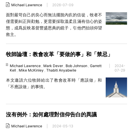
Michael Lawrence
|
2026-07-09
面對嚴苛自己的良心而無法擺脫內疚的信徒，牧者不
僅需要糾正與勸勉，更需要採取溫柔且滿有信心的姿
態，成爲反映基督豐盛恩典的鏡子，引他們抬頭仰望
救主。
牧師論壇：教會改革「要做的事」和「禁忌」
Michael Lawrence
,
Mark Dever
,
Bob Johnson
,
Garrett
|
2024-
Kell
,
Mike McKinley
,
Thabiti Anyabwile
07-29
本文邀請六位牧師給出了教會改革時「應該做」和
「不應該做」的事情。
沒有例外：如何處理對信仰告白的異議
Michael Lawrence
|
2024-05-13