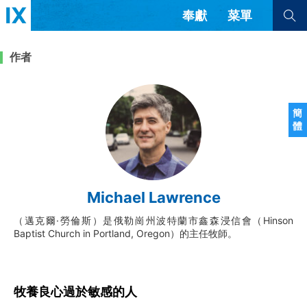
奉獻
菜單
查看全部
查看全部
作者
文章
書評
訪談
問答
簡
體
來信
隱私條款
其他的模式
教會帶領
解經式講道與神學
Michael Lawrence
简体中文
正體中文
英语
福音傳講與宣教
成員制與教會紀律
（邁克爾·勞倫斯）是俄勒崗州波特蘭市鑫森浸信會（Hinson
西班牙語
葡萄牙語
俄語
Baptist Church in Portland, Oregon）的主任牧師。
烏茲別克語
达里语
波斯語
團契生活與禱告
法語
羅馬尼亞語
波蘭語
越南語
意大利語
德語
韓語
土耳其語
阿拉伯語
牧養良心過於敏感的人
阿爾巴尼亞語
塞爾維亞語
柬埔寨語