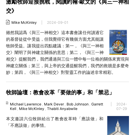
激勵牧師迎接挑戰，閱讀約翰·歐文的《與三一神相
交》
Mike McKinley
|
2024-09-01
雖然我認爲《與三一神相交》這本書會讓任何讀過它
的基督徒從中受益，但我覺得它有幾個方面尤其能讓
牧師受益。讓我提出四點建議：第一，《與三一神相
交》闡明了與神建立關係的意思；第二，《與三一神
相交》提醒我們，我們通過與三位一體中每一位格的關係來實現與
神建立關係；第三，與上帝的交通提醒我們，我們的救贖是多麼奇
妙；第四，《與三一神相交》對聖靈工作的論述非常精彩。
牧師論壇：教會改革「要做的事」和「禁忌」
Michael Lawrence
,
Mark Dever
,
Bob Johnson
,
Garrett
|
2024-
Kell
,
Mike McKinley
,
Thabiti Anyabwile
07-29
本文邀請六位牧師給出了教會改革時「應該做」和
「不應該做」的事情。