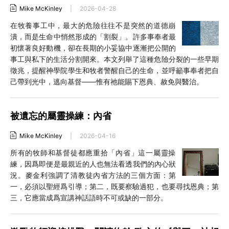
Mike McKinley
|
2026-04-28
在牧養事工中，最大的危險往往不是突然的道德崩
潰，而是生命中悄然形成的「割裂」。許多事奉者最
初懷著良好動機，卻在長期的小妥協中逐漸把公開的
事工與私下的生活分割開來。本文列舉了這種危險分裂的一些早期
徵兆，提醒神學院學生和牧者警醒自己的生命，並呼籲事奉者把自
己帶到光中，逃向基督——惟有祂能賜下恩典、赦免與醫治。
被遺忘的屬靈操練：內省
Mike McKinley
|
2026-04-16
所有的牧師和基督徒都應重拾「內省」這一屬靈操
練，因爲即便是最親近的人也無法看透我們的內心狀
況。麥金利強調了清教徒內省方法的三個方面：第
一，必須以聖經爲引導；第二，既要察驗過犯，也要尋找恩典；第
三，它應當成爲宣講神話語時不可或缺的一部分。