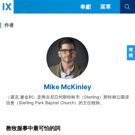
奉獻
菜單
查看全部
查看全部
作者
文章
書評
訪談
問答
簡
體
來信
隱私條款
其他的模式
教會帶領
解經式講道與神學
Mike McKinley
简体中文
正體中文
英语
福音傳講與宣教
成員制與教會紀律
（邁克·麥金利）是弗吉尼亞州斯特林市（Sterling）斯特林公園浸
西班牙語
葡萄牙語
俄語
信會（Sterling Park Baptist Church）的主任牧師。
烏茲別克語
达里语
波斯語
團契生活與禱告
法語
羅馬尼亞語
波蘭語
越南語
意大利語
德語
韓語
土耳其語
阿拉伯語
教牧服事中最可怕的詞
阿爾巴尼亞語
塞爾維亞語
柬埔寨語