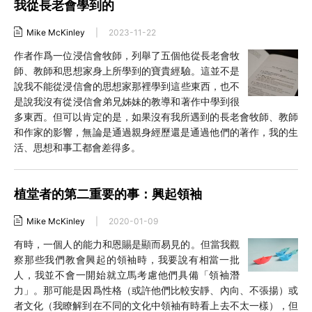
我從長老會學到的
Mike McKinley
|
2023-11-22
作者作爲一位浸信會牧師，列舉了五個他從長老會牧
師、教師和思想家身上所學到的寶貴經驗。這並不是
說我不能從浸信會的思想家那裡學到這些東西，也不
是說我沒有從浸信會弟兄姊妹的教導和著作中學到很
多東西。但可以肯定的是，如果沒有我所遇到的長老會牧師、教師
和作家的影響，無論是通過親身經歷還是通過他們的著作，我的生
活、思想和事工都會差得多。
植堂者的第二重要的事：興起領袖
Mike McKinley
|
2020-01-09
有時，一個人的能力和恩賜是顯而易見的。但當我觀
察那些我們教會興起的領袖時，我要說有相當一批
人，我並不會一開始就立馬考慮他們具備「領袖潛
力」。那可能是因爲性格（或許他們比較安靜、內向、不張揚）或
者文化（我瞭解到在不同的文化中領袖有時看上去不太一樣），但