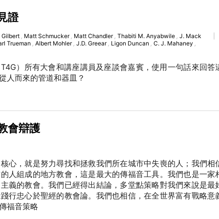
見證
 Gilbert
,
Matt Schmucker
,
Matt Chandler
,
Thabiti M. Anyabwile
,
J. Mack
|
arl Trueman
,
Albert Mohler
,
J.D. Greear
,
Ligon Duncan
,
C. J. Mahaney
,
T4G）所有大會和講座講員及座談會嘉賓，使用一句話來回答
從人而來的管道和器皿？
教會辯護
的核心，就是努力尋找和拯救我們所在城市中失喪的人；我們相
信的人組成的地方教會，這是最大的傳福音工具。我們也是一家
用主義的教會。我們已經得出結論，多堂點策略對我們來說是最
能踐行忠心於聖經的教會論。我們也相信，在全世界富有戰略意
傳福音策略