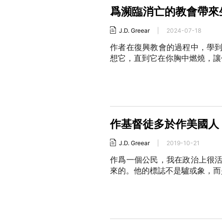
爲瀕臨消亡的教會帶來
J.D. Greear
|
2024-07-18
作者在復興教會的過程中，學
想它，直到它在你胸中燃燒，讓
作基督徒多於作美國人
J.D. Greear
|
2019-10-21
作爲一個公民，我在政治上很
來的。他的標誌不是驢或象，而