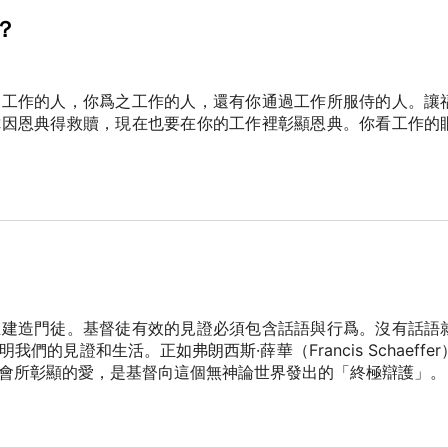
？
起工作的人，你爲之工作的人，還有你通過工作所服侍的人。讓
你因恩典得救贖，現在也要在你的工作裡彰顯恩典。你看工作的
且建造門徒。基督徒有效的見證必須包含話語與行爲。沒有話語
的見證和生活。正如弗朗西斯·薛華（Francis Schaeffe
會所彰顯的愛，是基督向這個無神論世界發出的「終極辯護」。