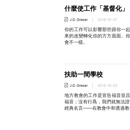
什麼使工作「基督化」
J.D. Greear
|
2016-10-27
你的工作可以影響那些跟你一
來的改變轉化你的方方面面。
會不一樣。
扶助一間學校
J.D. Greear
|
2016-10-02
地方教會的工作是宣告福音並
福音；沒有行爲，我們就無法證明我們
經典名言——在教會中和透過教