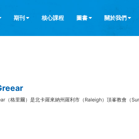
期刊
核心課程
圖書
關於我們
查看全部
查看全部
葡萄牙語
俄語
烏茲別克語
达里语
波斯
韓語
土耳其語
阿拉伯語
阿爾巴尼亞語
欄目
其他的模式
什麼是健康教
教會帶領
書評
解經式講道與
訪談
Greear
Greear（格里爾）是北卡羅來納州羅利市（Raleigh）頂峯教會（Sum