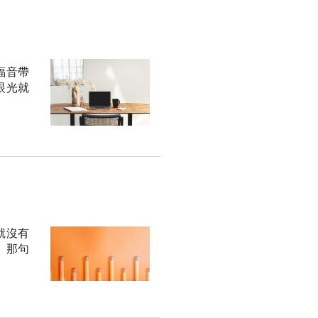
福音帶
眼光就
就沒有
r）那句