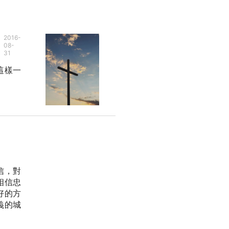
2016-
08-
31
這樣一
信，對
相信忠
好的方
義的城