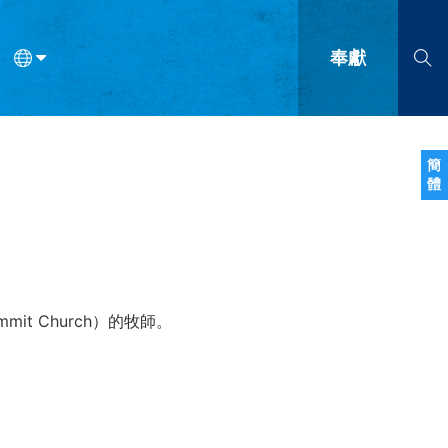
奉獻
語
法語
羅馬尼亞語
波蘭語
越南語
塞爾維亞語
柬埔寨語
簡
體
會的九個標誌？
什麼是九標誌事工？
神學
福音傳講與宣教
問答
成
mit Church）的牧師。