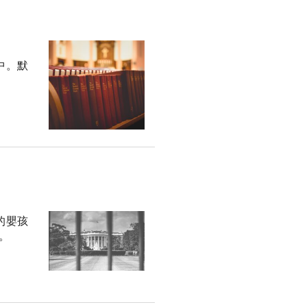
中。默
的嬰孩
。